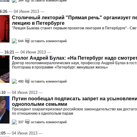
364
оставить комментарий
6:26
— 04 Июня 2013
—
Столичный лекторий "Прямая речь" организует 
лекцию в Петербурге
"Лекция Быкова станет первым проектом лектория в Петербурге" - Св
644
оставить комментарий
—
16:21
— 04 Июня 2013
—
Геолог Андрей Булах: «На Петербург надо смотре
Доктор геологоминералогических наук, профессор Андрей Булах в гост
Полторака в программе «Петербург: минувшая жизнь»
480
оставить комментарий
:10
— 04 Июня 2013
—
Путин пообещал подписать запрет на усыновлен
однополыми семьями
Президент охарактеризовал российское законодательство как достат
по отношению к однополым парам
337
оставить комментарий
:05
— 04 Июня 2013
—