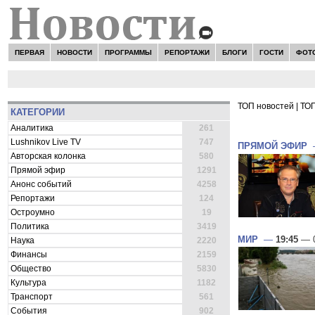
ПЕРВАЯ
НОВОСТИ
ПРОГРАММЫ
РЕПОРТАЖИ
БЛОГИ
ГОСТИ
ФОТ
ТОП новостей
|
ТОП
КАТЕГОРИИ
ВСЕ НОВОСТ
Аналитика
261
Lushnikov Live TV
747
ПРЯМОЙ ЭФИР
Авторская колонка
580
Прямой эфир
1291
Анонс событий
4258
Репортажи
124
Остроумно
19
Политика
3419
МИР
—
19:45
— 0
Наука
2220
Финансы
2159
Общество
5830
Культура
1182
Транспорт
561
События
902