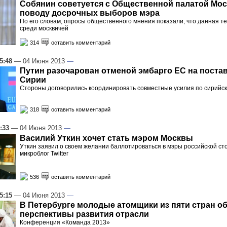
Собянин советуется с Общественной палатой Мо
поводу досрочных выборов мэра
По его словам, опросы общественного мнения показали, что данная те
среди москвичей
314
оставить комментарий
5:48
— 04 Июня 2013
—
Путин разочарован отменой эмбарго ЕС на поста
Сирии
Стороны договорились координировать совместные усилия по сирийск
318
оставить комментарий
:33
— 04 Июня 2013
—
Василий Уткин хочет стать мэром Москвы
Уткин заявил о своем желании баллотироваться в мэры российской ст
микроблог Twitter
536
оставить комментарий
5:15
— 04 Июня 2013
—
В Петербурге молодые атомщики из пяти стран о
перспективы развития отрасли
Конференция «Команда 2013»