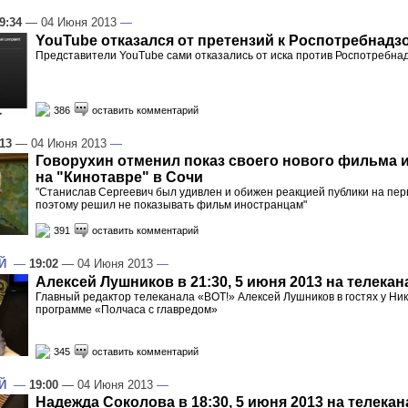
9:34
— 04 Июня 2013
—
YouTube отказался от претензий к Роспотребнадз
Представители YouTube сами отказались от иска против Роспотребна
386
оставить комментарий
:13
— 04 Июня 2013
—
Говорухин отменил показ своего нового фильма 
на "Кинотавре" в Сочи
"Станислав Сергеевич был удивлен и обижен реакцией публики на пер
поэтому решил не показывать фильм иностранцам"
391
оставить комментарий
Й
—
19:02
— 04 Июня 2013
—
Алексей Лушников в 21:30, 5 июня 2013 на телекан
Главный редактор телеканала «ВОТ!» Алексей Лушников в гостях у Ни
программе «Полчаса с главредом»
345
оставить комментарий
Й
—
19:00
— 04 Июня 2013
—
Надежда Соколова в 18:30, 5 июня 2013 на телекан