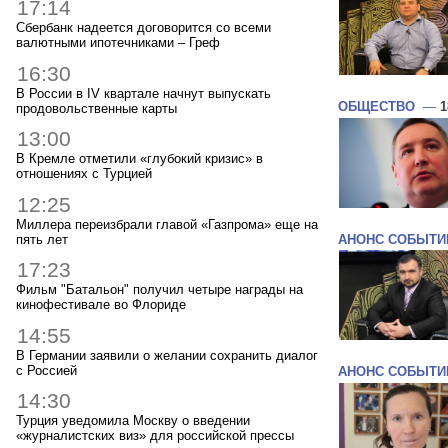
17:14
Сбербанк надеется договорится со всеми
валютными ипотечниками – Греф
16:30
В России в IV квартале начнут выпускать
ОБЩЕСТВО
—
1
продовольственные карты
13:00
В Кремле отметили «глубокий кризис» в
отношениях с Турцией
12:25
Миллера переизбрали главой «Газпрома» еще на
пять лет
АНОНС СОБЫТИ
17:23
Фильм "Батальон" получил четыре награды на
кинофестивале во Флориде
14:55
В Германии заявили о желании сохранить диалог
с Россией
АНОНС СОБЫТИ
14:30
Турция уведомила Москву о введении
«журналистских виз» для российской прессы