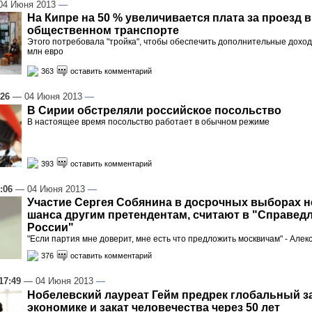
4 Июня 2013
—
На Кипре на 50 % увеличивается плата за проезд в
общественном транспорте
Этого потребовала "тройка", чтобы обеспечить дополнительные дохо
млн евро
363
оставить комментарий
:26
— 04 Июня 2013
—
В Сирии обстреляли российское посольство
В настоящее время посольство работает в обычном режиме
393
оставить комментарий
:06
— 04 Июня 2013
—
Участие Сергея Собянина в досрочных выборах н
шанса другим претендентам, считают в "Справед
России"
"Если партия мне доверит, мне есть что предложить москвичам" - Алек
376
оставить комментарий
17:49
— 04 Июня 2013
—
Нобелевский лауреат Гейм предрек глобальный з
экономике и закат человечества через 50 лет