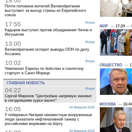
19:00
Почти половина жителей Великобритании
выступают за выход страны из Европейского
союза
17:55
Вчера
МИР
—
17:29
— 0
Кадыров выступил против объединения Чечни и
Ингушетии
13:00
Вчера
Великобритания оспорит выводы ООН по делу
Ассанжа
10:02
Вчера
ОБЩЕСТВО
—
1
Чемпионат Европы по бобслею и скелетону
стартует в Санкт-Морице
ГЛАВНАЯ НОВОСТЬ
04:22
Вчера
Сергей Миронов "Центробанк напрямую виноват
в сегодняшнем курсе валют"
МОСКВА
—
16:4
16:05
04 Февраля 2016
У побережья Нигерии неизвестные вооруженные
люди захватили нефтеналивной танкер с
российскими моряками на борту
04 Февраля 2016