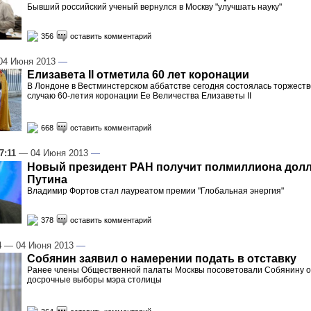
Бывший российский ученый вернулся в Москву "улучшать науку"
356
оставить комментарий
4 Июня 2013
—
Елизавета II отметила 60 лет коронации
В Лондоне в Вестминстерском аббатстве сегодня состоялась торжест
случаю 60-летия коронации Ее Величества Елизаветы II
668
оставить комментарий
7:11
— 04 Июня 2013
—
Новый президент РАН получит полмиллиона долл
Путина
Владимир Фортов стал лауреатом премии "Глобальная энергия"
378
оставить комментарий
4
— 04 Июня 2013
—
Собянин заявил о намерении подать в отставку
Ранее члены Общественной палаты Москвы посоветовали Собянину о
досрочные выборы мэра столицы