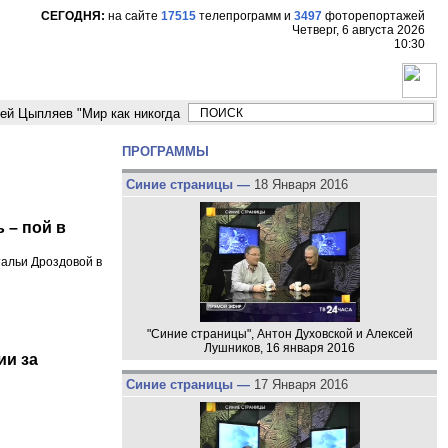
СЕГОДНЯ:
на сайте
17515
телепрограмм
и
3497
фоторепортажей
Четверг, 6 августа 2026
10:30
ляев "Мир как никогда близко стоит к угрозе третьей мировой войны"
ПРОГРАММЫ
Синие страницы —
18 Января 2016
 – пой в
тальи Дроздовой в
"Синие страницы", Антон Духовской и Алексей
Лушников, 16 января 2016
ии за
Синие страницы —
17 Января 2016