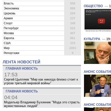
Власть
550
ОБЩЕСТВО
—
1
Экономика
896
Церковь
204
Армия
237
Спорт
349
Петербург
522
Москва
407
Европа
861
КУЛЬТУРА
—
19
США
315
Мир
2001
Репортажи
0
ЛЕНТА НОВОСТЕЙ
ГЛАВНАЯ НОВОСТЬ
АНОНС СОБЫТИ
17:53
Сергей Цыпляев "Мир как никогда близко стоит к
угрозе третьей мировой войны"
ГЛАВНАЯ НОВОСТЬ
04:04
Модельер Владимир Бухинник "Мода это страсть
АНОНС СОБЫТИ
мужественных людей"