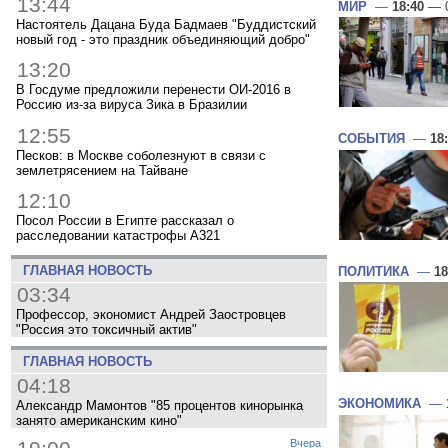
13:44
МИР
—
18:40
— 0
Настоятель Дацана Буда Бадмаев "Буддистский
новый год - это праздник объединяющий добро"
13:20
В Госдуме предложили перенести ОИ-2016 в
Россию из-за вируса Зика в Бразилии
12:55
СОБЫТИЯ
—
18
Песков: в Москве соболезнуют в связи с
землетрясением на Тайване
12:10
Посол России в Египте рассказал о
расследовании катастрофы A321
ГЛАВНАЯ НОВОСТЬ
ПОЛИТИКА
—
18
03:34
Профессор, экономист Андрей Заостровцев
"Россия это токсичный актив"
ГЛАВНАЯ НОВОСТЬ
04:18
ЭКОНОМИКА
—
Александр Мамонтов "85 процентов кинорынка
занято американским кино"
Вчера