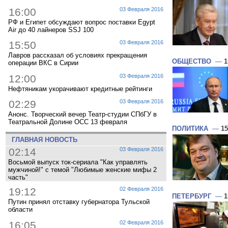
16:00
03 Февраля 2016
РФ и Египет обсуждают вопрос поставки Egypt
Air до 40 лайнеров SSJ 100
15:50
03 Февраля 2016
Лавров рассказал об условиях прекращения
ОБЩЕСТВО
—
1
операции ВКС в Сирии
12:00
03 Февраля 2016
Нефтяникам укорачивают кредитные рейтинги
02:29
03 Февраля 2016
Анонс. Творческий вечер Театр-студии СПбГУ в
Театральной Долине ОСС 13 февраля
ПОЛИТИКА
—
15
ГЛАВНАЯ НОВОСТЬ
02:14
03 Февраля 2016
Восьмой выпуск ток-сериала "Как управлять
мужчиной!" с темой "Любимые женские мифы 2
часть"
19:12
02 Февраля 2016
ПЕТЕРБУРГ
—
1
Путин принял отставку губернатора Тульской
области
16:05
02 Февраля 2016