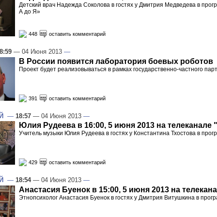
Детский врач Надежда Соколова в гостях у Дмитрия Медведева в прог
А до Я»
448
оставить комментарий
8:59
— 04 Июня 2013
—
В России появится лаборатория боевых роботов
Проект будет реализовываться в рамках государственно-частного пар
391
оставить комментарий
Й
—
18:57
— 04 Июня 2013
—
Юлия Рудеева в 16:00, 5 июня 2013 на телеканале 
Учитель музыки Юлия Рудеева в гостях у Константина Тхостова в про
429
оставить комментарий
Й
—
18:54
— 04 Июня 2013
—
Анастасия Буенок в 15:00, 5 июня 2013 на телекан
Этнопсихолог Анастасия Буенок в гостях у Дмитрия Витушкина в про