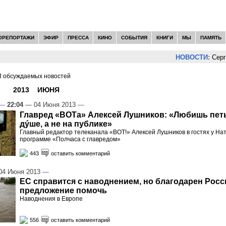
ОРЕПОРТАЖИ
ЭФИР
ПРЕССА
КИНО
СОБЫТИЯ
КНИГИ
МЫ
ПАМЯТЬ
НОВОСТИ:
Сергей Цып
 обсуждаемых новостей
И -
2013
»
ИЮНЯ
»
04
—
22:04
— 04 Июня 2013
—
Главред «ВОТа» Алексей Лушников: «Любишь петь
дýше, а не на публике»
Главный редактор телеканала «ВОТ!» Алексей Лушников в гостях у На
программе «Полчаса с главредом»
443
оставить комментарий
4 Июня 2013
—
ЕС справится с наводнением, но благодарен Росс
предложение помочь
Наводнения в Европе
556
оставить комментарий