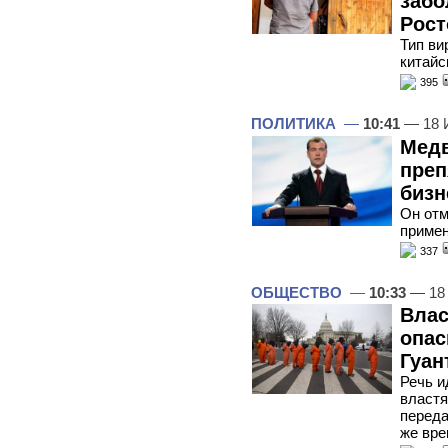
забо
Рост
Тип ви
китайс
395
ПОЛИТИКА
—
10:41
— 18 
Медв
преп
бизн
Он отм
примен
337
ОБЩЕСТВО
—
10:33
— 18
Влас
опас
Гуан
Речь и
власт
переда
же вре