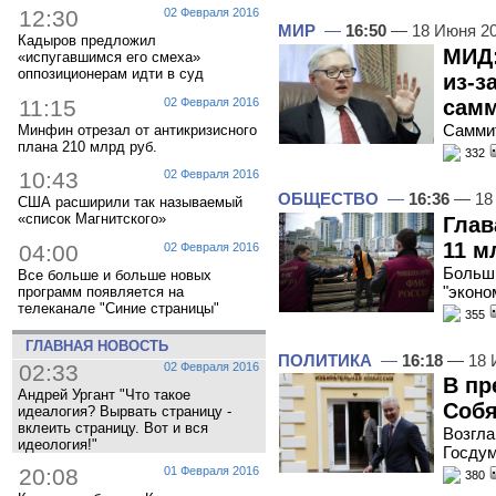
12:30
02 Февраля 2016
МИР
—
16:50
— 18 Июня 2
Кадыров предложил
МИД:
«испугавшимся его смеха»
оппозиционерам идти в суд
из-з
11:15
02 Февраля 2016
самм
Cамми
Минфин отрезал от антикризисного
плана 210 млрд руб.
332
10:43
02 Февраля 2016
ОБЩЕСТВО
—
16:36
— 18
США расширили так называемый
«список Магнитского»
Глав
11 м
04:00
02 Февраля 2016
Больши
Все больше и больше новых
"эконо
программ появляется на
телеканале "Синие страницы"
355
ГЛАВНАЯ НОВОСТЬ
ПОЛИТИКА
—
16:18
— 18 
02:33
02 Февраля 2016
В п
Андрей Ургант "Что такое
Собя
идеалогия? Вырвать страницу -
вклеить страницу. Вот и вся
Возгла
идеология!"
Госду
20:08
01 Февраля 2016
380