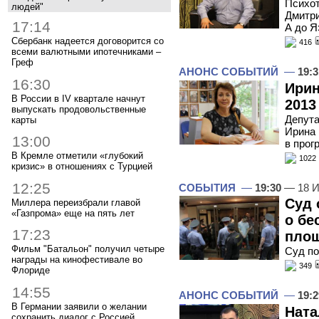
Психот
людей"
Дмитри
17:14
А до Я
Сбербанк надеется договорится со
416
всеми валютными ипотечниками –
Греф
АНОНС СОБЫТИЙ
—
19:3
16:30
Ирин
В России в IV квартале начнут
2013
выпускать продовольственные
Депута
карты
Ирина 
13:00
в прог
В Кремле отметили «глубокий
1022
кризис» в отношениях с Турцией
12:25
СОБЫТИЯ
—
19:30
— 18 И
Суд 
Миллера переизбрали главой
«Газпрома» еще на пять лет
о бе
17:23
пло
Фильм "Батальон" получил четыре
Суд по
награды на кинофестивале во
349
Флориде
14:55
АНОНС СОБЫТИЙ
—
19:2
В Германии заявили о желании
Ната
сохранить диалог с Россией