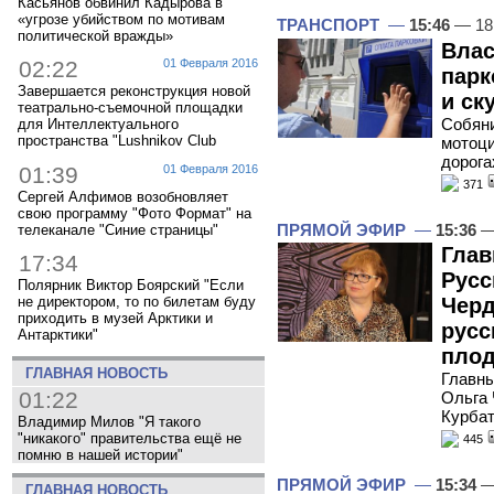
Касьянов обвинил Кадырова в
«угрозе убийством по мотивам
ТРАНСПОРТ
—
15:46
— 18
политической вражды»
Влас
02:22
01 Февраля 2016
парк
Завершается реконструкция новой
и ск
театрально-съемочной площадки
Собяни
для Интеллектуального
пространства "Lushnikov Club
мотоци
дорога
01:39
01 Февраля 2016
371
Сергей Алфимов возобновляет
свою программу "Фото Формат" на
ПРЯМОЙ ЭФИР
—
15:36
—
телеканале "Синие страницы"
Глав
17:34
Русс
Полярник Виктор Боярский "Если
Черд
не директором, то по билетам буду
приходить в музей Арктики и
русс
Антарктики"
плод
ГЛАВНАЯ НОВОСТЬ
Главны
01:22
Ольга 
Курбат
Владимир Милов "Я такого
"никакого" правительства ещё не
445
помню в нашей истории"
ПРЯМОЙ ЭФИР
—
15:34
—
ГЛАВНАЯ НОВОСТЬ