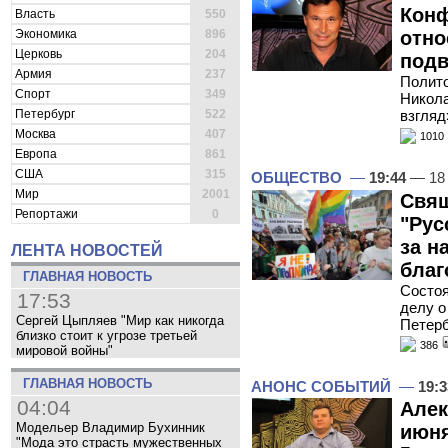
Конф
Власть
550
Экономика
896
отно
Церковь
204
подв
Армия
237
Полито
Спорт
349
Никола
Петербург
522
взгляд
Москва
407
1010
Европа
861
США
315
ОБЩЕСТВО
—
19:44
— 18
Мир
2001
Свящ
Репортажи
0
"Рус
за н
ЛЕНТА НОВОСТЕЙ
благ
ГЛАВНАЯ НОВОСТЬ
Состоя
17:53
делу о
Сергей Цыпляев "Мир как никогда
Петерб
близко стоит к угрозе третьей
386
мировой войны"
ГЛАВНАЯ НОВОСТЬ
АНОНС СОБЫТИЙ
—
19:3
04:04
Алек
Модельер Владимир Бухинник
июня
"Мода это страсть мужественных