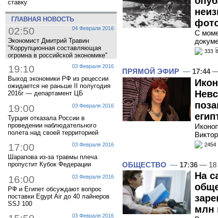
опуб
ставку
неиз
ГЛАВНАЯ НОВОСТЬ
фото
02:50
04 Февраля 2016
С моме
Экономист Дмитрий Травин
докуме
"Коррупционная составляющая
333
огромна в российской экономике"
19:10
03 Февраля 2016
ПРЯМОЙ ЭФИР
—
17:44
—
Выход экономики РФ из рецессии
Икон
ожидается не раньше II полугодия
Невс
2016г — департамент ЦБ
поза
19:00
03 Февраля 2016
егип
Турция отказала России в
проведении наблюдательного
Иконоп
полета над своей территорией
Виктор
2454
17:00
03 Февраля 2016
Шарапова из-за травмы плеча
ОБЩЕСТВО
—
17:36
— 18
пропустит Кубок Федерации
На с
16:00
03 Февраля 2016
обще
РФ и Египет обсуждают вопрос
поставки Egypt Air до 40 лайнеров
заре
SSJ 100
млн 
03 Февраля 2016