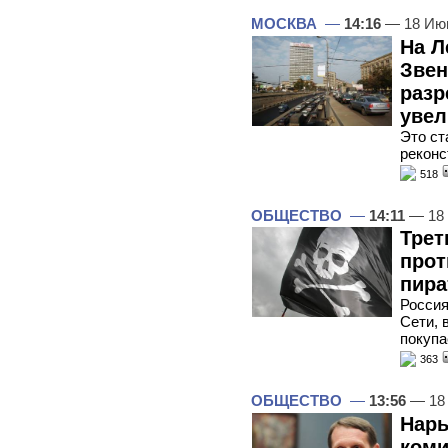
МОСКВА
—
14:16
— 18 Ию
На Л
Звен
разр
увел
Это ст
реконс
518
ОБЩЕСТВО
—
14:11
— 18
Трет
прот
пира
Россия
Сети, 
покупа
363
ОБЩЕСТВО
—
13:56
— 18
Нары
коми