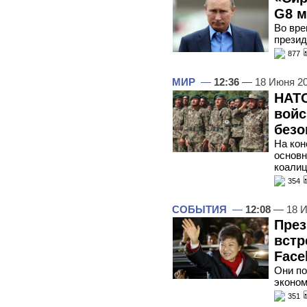
G8 м
Во вре
прези
877
МИР
—
12:36
— 18 Июня 2
НАТО
войс
безо
На кон
основн
коалиц
354
СОБЫТИЯ
—
12:08
— 18 И
През
встр
Face
Они по
эконом
351