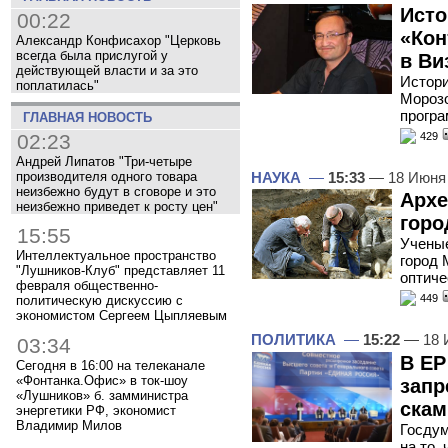
Исто
00:22
«Кон
Александр Конфисахор "Церковь
всегда была прислугой у
в Ви
действующей власти и за это
Истори
поплатилась"
Морозо
програ
ГЛАВНАЯ НОВОСТЬ
429
02:23
Андрей Липатов "Три-четыре
НАУКА
—
15:33
— 18 Июня
производителя одного товара
неизбежно будут в сговоре и это
Архе
неизбежно приведет к росту цен"
горо
15:55
Учены
Интеллектуальное пространство
город 
"Лушников-Клуб" представляет 11
оптиче
февраля общественно-
449
политическую дискуссию с
экономистом Сергеем Цыпляевым
ПОЛИТИКА
—
15:22
— 18 
03:34
В ЕР
Сегодня в 16:00 на телеканале
«Фонтанка.Офис» в ток-шоу
запр
«Лушников» б. замминистра
скам
энергетики РФ, экономист
Владимир Милов
Госдум
на то,