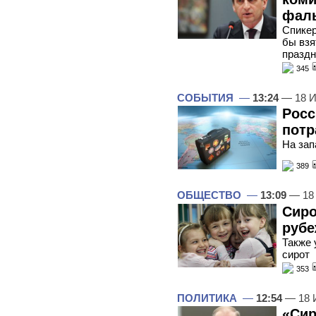
фаль
Спикер
бы взя
праздн
345
СОБЫТИЯ
—
13:24
— 18 И
Росс
потр
На зап
389
ОБЩЕСТВО
—
13:09
— 18
Сиро
руб
Также 
сирот
353
ПОЛИТИКА
—
12:54
— 18 
«Сир