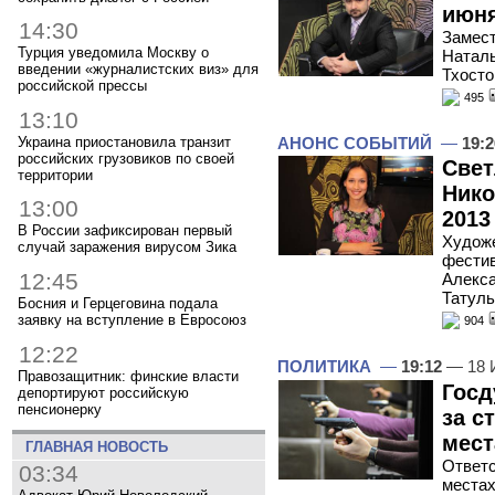
июня
14:30
Замест
Турция уведомила Москву о
Наталь
введении «журналистских виз» для
Тхосто
российской прессы
495
13:10
АНОНС СОБЫТИЙ
—
19:2
Украина приостановила транзит
российских грузовиков по своей
Свет
территории
Нико
13:00
2013
В России зафиксирован первый
Художе
случай заражения вирусом Зика
фестив
12:45
Алекса
Татуль
Босния и Герцеговина подала
заявку на вступление в Евросоюз
904
12:22
ПОЛИТИКА
—
19:12
— 18 
Правозащитник: финские власти
Госд
депортируют российскую
пенсионерку
за с
мест
ГЛАВНАЯ НОВОСТЬ
Ответс
03:34
места