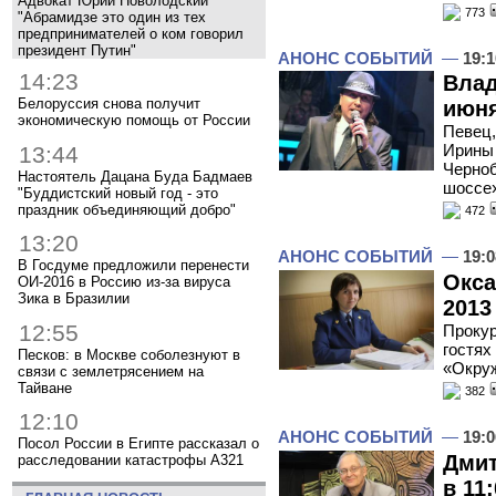
Адвокат Юрий Новолодский
773
"Абрамидзе это один из тех
предпринимателей о ком говорил
президент Путин"
АНОНС СОБЫТИЙ
—
19:1
14:23
Влад
Белоруссия снова получит
июня
экономическую помощь от России
Певец,
Ирины 
13:44
Черноб
Настоятель Дацана Буда Бадмаев
шоссе
"Буддистский новый год - это
праздник объединяющий добро"
472
13:20
АНОНС СОБЫТИЙ
—
19:0
В Госдуме предложили перенести
Окса
ОИ-2016 в Россию из-за вируса
Зика в Бразилии
2013
12:55
Прокур
гостях
Песков: в Москве соболезнуют в
«Окру
связи с землетрясением на
Тайване
382
12:10
АНОНС СОБЫТИЙ
—
19:0
Посол России в Египте рассказал о
Дмит
расследовании катастрофы A321
в 11