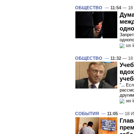
ОБЩЕСТВО
—
11:54
— 18
Дума
межд
одн
Запрет
одноп
325
ОБЩЕСТВО
—
11:32
— 18
Учеб
вдох
учеб
"... Е
рассмо
другим
389
СОБЫТИЯ
—
11:05
— 18 И
Глав
прем