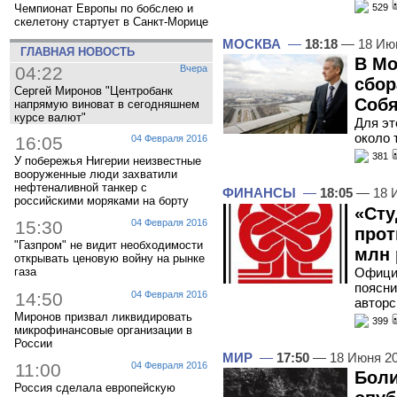
529
Чемпионат Европы по бобслею и
скелетону стартует в Санкт-Морице
МОСКВА
—
18:18
— 18 Ию
ГЛАВНАЯ НОВОСТЬ
В Мо
04:22
Вчера
сбор
Сергей Миронов "Центробанк
Соб
напрямую виноват в сегодняшнем
курсе валют"
Для эт
около 
16:05
04 Февраля 2016
381
У побережья Нигерии неизвестные
вооруженные люди захватили
нефтеналивной танкер с
ФИНАНСЫ
—
18:05
— 18 
российскими моряками на борту
«Сту
15:30
04 Февраля 2016
прот
"Газпром" не видит необходимости
млн 
открывать ценовую войну на рынке
Офици
газа
поясни
14:50
04 Февраля 2016
авторс
Миронов призвал ликвидировать
399
микрофинансовые организации в
России
МИР
—
17:50
— 18 Июня 2
11:00
04 Февраля 2016
Боли
Россия сделала европейскую