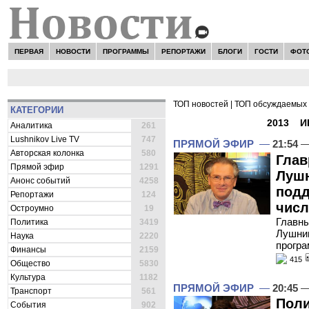
ПЕРВАЯ
НОВОСТИ
ПРОГРАММЫ
РЕПОРТАЖИ
БЛОГИ
ГОСТИ
ФОТ
ТОП новостей
|
ТОП обсуждаемых 
КАТЕГОРИИ
ВСЕ НОВОСТИ -
2013
»
И
Аналитика
261
Lushnikov Live TV
747
ПРЯМОЙ ЭФИР
—
21:54
—
Авторская колонка
580
Глав
Прямой эфир
1291
Лушн
Анонс событий
4258
подд
Репортажи
124
числ
Остроумно
19
Главны
Политика
3419
Лушник
Наука
2220
програ
Финансы
2159
415
Общество
5830
Культура
1182
ПРЯМОЙ ЭФИР
—
20:45
—
Транспорт
561
Поли
События
902