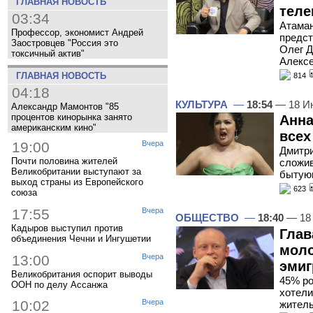
ГЛАВНАЯ НОВОСТЬ
теле
03:34
Атаман
Профессор, экономист Андрей
предст
Заостровцев "Россия это
Олег Д
токсичный актив"
Алекс
ГЛАВНАЯ НОВОСТЬ
814
04:18
КУЛЬТУРА
—
18:54
— 18 И
Александр Мамонтов "85
процентов кинорынка занято
Анна
американским кино"
всех
19:00
Вчера
Дмитри
Почти половина жителей
сложив
Великобритании выступают за
бытующ
выход страны из Европейского
623
союза
17:55
Вчера
ОБЩЕСТВО
—
18:40
— 18
Кадыров выступил против
Глав
объединения Чечни и Ингушетии
моло
13:00
Вчера
эмиг
Великобритания оспорит выводы
45% ро
ООН по делу Ассанжа
хотели
10:02
Вчера
житель