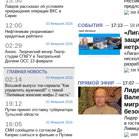
15:50
Россия
предло
Лавров рассказал об условиях
прекращения операции ВКС в
358
Сирии
12:00
03 Февраля 2016
СОБЫТИЯ
—
17:13
— 18 И
Нефтяникам укорачивают
«Лиг
кредитные рейтинги
защи
02:29
03 Февраля 2016
нетр
Анонс. Творческий вечер Театр-
«Лига»
студии СПбГУ в Театральной
нескол
Долине ОСС 13 февраля
разраб
338
ГЛАВНАЯ НОВОСТЬ
02:14
03 Февраля 2016
ПРЯМОЙ ЭФИР
—
17:07
—
Восьмой выпуск ток-сериала "Как
Лиде
управлять мужчиной!" с темой
"Любимые женские мифы 2 часть"
Вале
19:12
02 Февраля 2016
мигр
Путин принял отставку губернатора
безо
Тульской области
Лидер 
16:05
02 Февраля 2016
в гост
Лимицк
СМИ сообщили о согласии Ди
Каприо сняться в фильме о Путине
1659