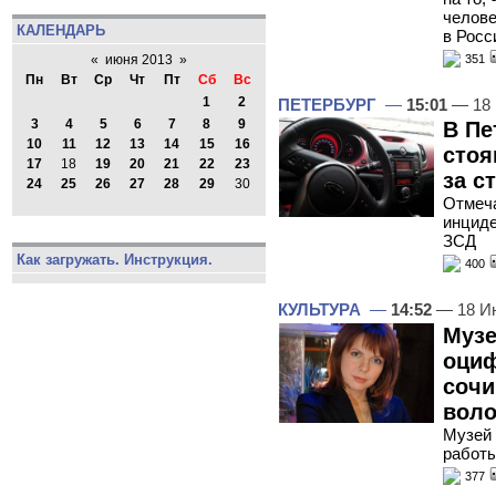
челове
КАЛЕНДАРЬ
в Росс
351
«
июня 2013
»
Пн
Вт
Ср
Чт
Пт
Сб
Вс
1
2
ПЕТЕРБУРГ
—
15:01
— 18 
3
4
5
6
7
8
9
В Пе
10
11
12
13
14
15
16
стоя
17
18
19
20
21
22
23
за с
24
25
26
27
28
29
30
Отмеча
инциде
ЗСД
Как загружать. Инструкция.
400
КУЛЬТУРА
—
14:52
— 18 И
Музе
оциф
сочи
воло
Музей 
работы
377