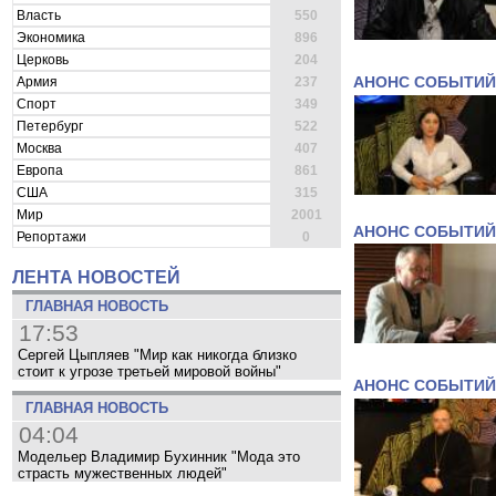
Власть
550
Экономика
896
Церковь
204
Армия
237
АНОНС СОБЫТИЙ
Спорт
349
Петербург
522
Москва
407
Европа
861
США
315
Мир
2001
АНОНС СОБЫТИЙ
Репортажи
0
ЛЕНТА НОВОСТЕЙ
ГЛАВНАЯ НОВОСТЬ
17:53
Сергей Цыпляев "Мир как никогда близко
стоит к угрозе третьей мировой войны"
АНОНС СОБЫТИЙ
ГЛАВНАЯ НОВОСТЬ
04:04
Модельер Владимир Бухинник "Мода это
страсть мужественных людей"