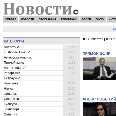
ПЕРВАЯ
НОВОСТИ
ПРОГРАММЫ
РЕПОРТАЖИ
БЛОГИ
ГОСТИ
ФОТ
НОВО
ТОП новостей
|
ТОП о
КАТЕГОРИИ
ВСЕ НОВОСТИ 
Аналитика
261
Lushnikov Live TV
747
ПРЯМОЙ ЭФИР
Авторская колонка
580
Прямой эфир
1291
Анонс событий
4258
Репортажи
124
Остроумно
19
Политика
3419
Наука
2220
Финансы
2159
Общество
5830
АНОНС СОБЫТИЙ
Культура
1182
Транспорт
561
События
902