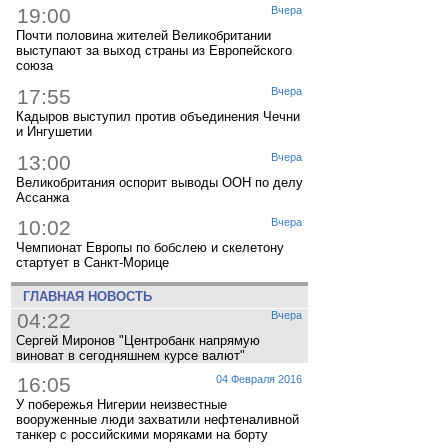
19:00
Вчера
Почти половина жителей Великобритании
выступают за выход страны из Европейского
союза
17:55
Вчера
Кадыров выступил против объединения Чечни
и Ингушетии
13:00
Вчера
Великобритания оспорит выводы ООН по делу
Ассанжа
10:02
Вчера
Чемпионат Европы по бобслею и скелетону
стартует в Санкт-Морице
ГЛАВНАЯ НОВОСТЬ
04:22
Вчера
Сергей Миронов "Центробанк напрямую
виноват в сегодняшнем курсе валют"
16:05
04 Февраля 2016
У побережья Нигерии неизвестные
вооруженные люди захватили нефтеналивной
танкер с российскими моряками на борту