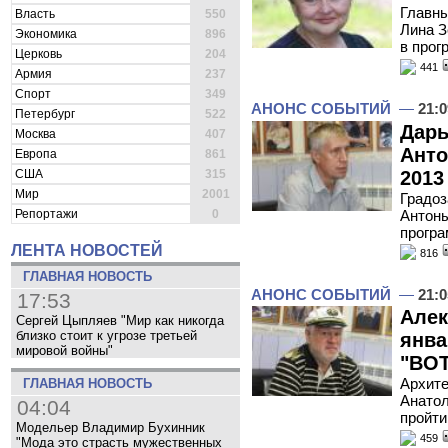
Главны
Власть
550
Лина З
Экономика
896
в прог
Церковь
204
441
Армия
237
Спорт
349
АНОНС СОБЫТИЙ
—
21:0
Петербург
522
Дарь
Москва
407
Анто
Европа
861
2013
США
315
Мир
2001
Градоз
Антоны
Репортажи
0
програ
ЛЕНТА НОВОСТЕЙ
816
ГЛАВНАЯ НОВОСТЬ
АНОНС СОБЫТИЙ
—
21:0
17:53
Алек
Сергей Цыпляев "Мир как никогда
близко стоит к угрозе третьей
янва
мировой войны"
"ВОТ
Архите
ГЛАВНАЯ НОВОСТЬ
Анатол
04:04
пройти
Модельер Владимир Бухинник
459
"Мода это страсть мужественных