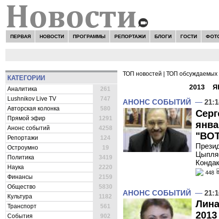
ПЕРВАЯ
НОВОСТИ
ПРОГРАММЫ
РЕПОРТАЖИ
БЛОГИ
ГОСТИ
ФОТ
ТОП новостей
|
ТОП обсуждаемых 
КАТЕГОРИИ
ВСЕ НОВОСТИ -
2013
»
Я
Аналитика
261
Lushnikov Live TV
747
АНОНС СОБЫТИЙ
—
21:1
Авторская колонка
580
Серг
Прямой эфир
1291
янва
Анонс событий
4258
"ВОТ
Репортажи
124
Презид
Остроумно
19
Цыпляе
Политика
3419
Кондак
Наука
2220
448
Финансы
2159
Общество
5830
АНОНС СОБЫТИЙ
—
21:1
Культура
1182
Лина
Транспорт
561
2013
События
902