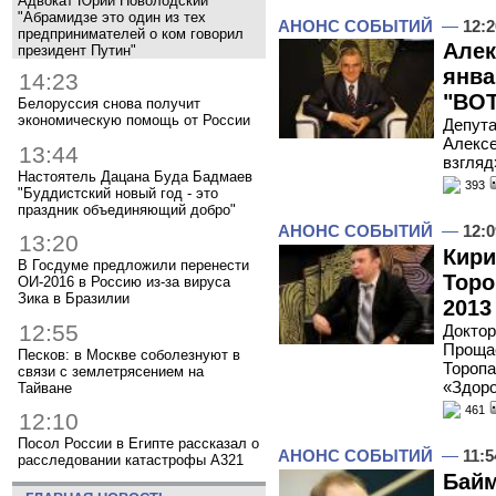
Адвокат Юрий Новолодский
"Абрамидзе это один из тех
АНОНС СОБЫТИЙ
—
12:2
предпринимателей о ком говорил
Алек
президент Путин"
янва
14:23
"ВОТ
Белоруссия снова получит
экономическую помощь от России
Депута
Алексе
13:44
взгляд
Настоятель Дацана Буда Бадмаев
393
"Буддистский новый год - это
праздник объединяющий добро"
АНОНС СОБЫТИЙ
—
12:0
13:20
Кири
В Госдуме предложили перенести
Торо
ОИ-2016 в Россию из-за вируса
Зика в Бразилии
2013
12:55
Доктор
Прощае
Песков: в Москве соболезнуют в
Торопа
связи с землетрясением на
«Здоро
Тайване
461
12:10
Посол России в Египте рассказал о
АНОНС СОБЫТИЙ
—
11:5
расследовании катастрофы A321
Байм