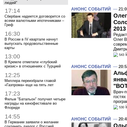
людей"
АНОНС СОБЫТИЙ
—
21:0
17:14
Олег
Сбербанк надеется договорится со
всеми валютными ипотечниками –
Соло
Греф
2013
16:30
Редакт
Олег В
В России в IV квартале начнут
выпускать продовольственные
соврем
карты
Дмитр
543
13:00
В Кремле отметили «глубокий
АНОНС СОБЫТИЙ
—
20:5
кризис» в отношениях с Турцией
Альф
12:25
янва
Миллера переизбрали главой
«Газпрома» еще на пять лет
"ВОТ
Врач-п
17:23
гостях
Фильм "Батальон" получил четыре
програ
награды на кинофестивале во
Флориде
530
14:55
АНОНС СОБЫТИЙ
—
20:4
В Германии заявили о желании
Ольг
сохранить диалог с Россией