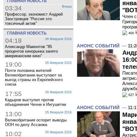
ГЛАВНАЯ НОВОСТЬ
янва
03:34
Вчера
"ВОТ
Профессор, экономист Андрей
Член 
Заостровцев "Россия это
Григор
токсичный актив"
програ
ГЛАВНАЯ НОВОСТЬ
400
04:18
06 Февраля 2016
АНОНС СОБЫТИЙ
—
11:2
Александр Мамонтов "85
процентов кинорынка занято
Андр
американским кино"
16:0
19:00
05 Февраля 2016
теле
Почти половина жителей
Писате
Великобритании выступают за
актрис
выход страны из Европейского
Алекса
союза
дружб
17:55
05 Февраля 2016
627
Кадыров выступил против
объединения Чечни и Ингушетии
АНОНС СОБЫТИЙ
—
11:1
13:00
05 Февраля 2016
Мари
Великобритания оспорит выводы
янва
ООН по делу Ассанжа
"ВОТ
10:02
05 Февраля 2016
Актрис