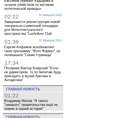
Касьянов обвинил Кадырова в
«угрозе убийством по мотивам
политической вражды»
02:22
01 Февраля 2016
Завершается реконструкция новой
театрально-съемочной площадки
для Интеллектуального
пространства "Lushnikov Club
01:39
01 Февраля 2016
Сергей Алфимов возобновляет
свою программу "Фото Формат" на
телеканале "Синие страницы"
17:34
Полярник Виктор Боярский "Если
не директором, то по билетам буду
приходить в музей Арктики и
Антарктики"
ГЛАВНАЯ НОВОСТЬ
01:22
Владимир Милов "Я такого
"никакого" правительства ещё не
помню в нашей истории"
ГЛАВНАЯ НОВОСТЬ