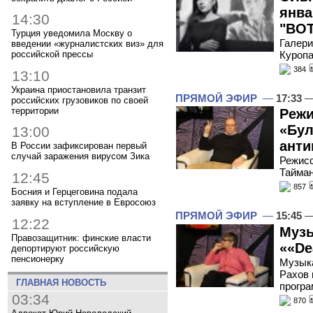
янва
14:30
"ВОТ
Турция уведомила Москву о
Галери
введении «журналистских виз» для
Куропа
российской прессы
384
13:10
Украина приостановила транзит
ПРЯМОЙ ЭФИР
—
17:33
—
российских грузовиков по своей
территории
Режи
«Бул
13:00
анти
В России зафиксирован первый
случай заражения вирусом Зика
Режисс
Тайман
12:45
857
Босния и Герцеговина подала
заявку на вступление в Евросоюз
ПРЯМОЙ ЭФИР
—
15:45
—
12:22
Музы
Правозащитник: финские власти
««De
депортируют российскую
пенсионерку
Музыка
Рахов 
ГЛАВНАЯ НОВОСТЬ
програ
03:34
870