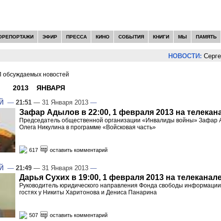
ОРЕПОРТАЖИ
ЭФИР
ПРЕССА
КИНО
СОБЫТИЯ
КНИГИ
МЫ
ПАМЯТЬ
НОВОСТИ:
Сергей Цыпл
 обсуждаемых новостей
И -
2013
»
ЯНВАРЯ
»
31
Й
—
21:51
— 31 Января 2013
—
Зафар Адылов в 22:00, 1 февраля 2013 на телекан
Председатель общественной организации «Инвалиды войны» Зафар Ад
Олега Никулина в программе «Войсковая часть»
617
оставить комментарий
Й
—
21:49
— 31 Января 2013
—
Дарья Сухих в 19:00, 1 февраля 2013 на телеканал
Руководитель юридического направления Фонда свободы информации 
гостях у Никиты Харитонова и Дениса Панарина
507
оставить комментарий