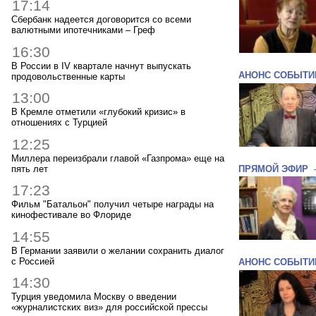
17:14
Сбербанк надеется договорится со всеми
валютными ипотечниками – Греф
16:30
В России в IV квартале начнут выпускать
АНОНС СОБЫТИ
продовольственные карты
13:00
В Кремле отметили «глубокий кризис» в
отношениях с Турцией
12:25
Миллера переизбрали главой «Газпрома» еще на
пять лет
ПРЯМОЙ ЭФИР
17:23
Фильм "Батальон" получил четыре награды на
кинофестивале во Флориде
14:55
В Германии заявили о желании сохранить диалог
с Россией
АНОНС СОБЫТИ
14:30
Турция уведомила Москву о введении
«журналистских виз» для российской прессы