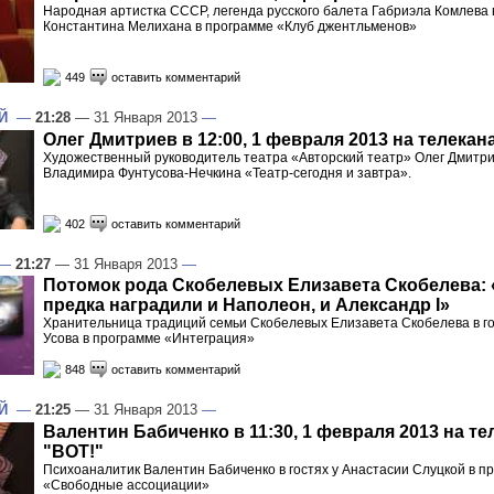
Народная артистка СССР, легенда русского балета Габриэла Комлева в
Константина Мелихана в программе «Клуб джентльменов»
449
оставить комментарий
Й
—
21:28
— 31 Января 2013
—
Олег Дмитриев в 12:00, 1 февраля 2013 на телекан
Художественный руководитель театра «Авторский театр» Олег Дмитрие
Владимира Фунтусова-Нечкина «Театр-сегодня и завтра».
402
оставить комментарий
—
21:27
— 31 Января 2013
—
Потомок рода Скобелевых Елизавета Скобелева:
предка наградили и Наполеон, и Александр I»
Хранительница традиций семьи Скобелевых Елизавета Скобелева в го
Усова в программе «Интеграция»
848
оставить комментарий
Й
—
21:25
— 31 Января 2013
—
Валентин Бабиченко в 11:30, 1 февраля 2013 на те
"ВОТ!"
Психоаналитик Валентин Бабиченко в гостях у Анастасии Слуцкой в п
«Свободные ассоциации»