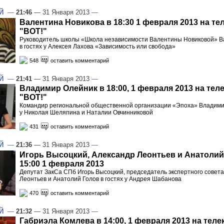
Й
—
21:46
— 31 Января 2013
—
Валентина Новикова в 18:30 1 февраля 2013 на те
"ВОТ!"
Руководитель школы «Школа независимости Валентины Новиковой» В
в гостях у Алексея Лахова «Зависимость или свобода»
548
оставить комментарий
Й
—
21:41
— 31 Января 2013
—
Владимир Олейник в 18:00, 1 февраля 2013 на тел
"ВОТ!"
Командир региональной общественной организации «Эпоха» Владимир
у Николая Шеляпина и Наталии Овчинниковой
431
оставить комментарий
Й
—
21:36
— 31 Января 2013
—
Игорь Высоцкий, Александр Леонтьев и Анатолий
15:00 1 февраля 2013
Депутат ЗакСа СПб Игорь Высоцкий, председатель экспертного совет
Леонтьев и Анатолий Голов в гостях у Андрея Шабанова
470
оставить комментарий
Й
—
21:32
— 31 Января 2013
—
Габриэла Комлева в 14:00, 1 февраля 2013 на теле