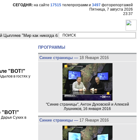
СЕГОДНЯ:
на сайте
17515
телепрограмм
и
3497
фоторепортажей
Пятница, 7 августа 2026
23:37
яев "Мир как никогда близко стоит к угрозе третьей мировой войны"
М
ПРОГРАММЫ
Синие страницы —
18 Января 2016
але "ВОТ!"
ылов в гостях у
"Синие страницы", Антон Духовской и Алексей
Лушников, 16 января 2016
е "ВОТ!"
Дарья Сухих в
Синие страницы —
17 Января 2016