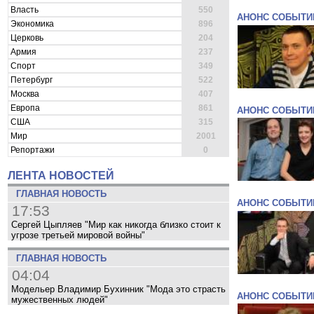
Власть
550
АНОНС СОБЫТИ
Экономика
896
Церковь
204
Армия
237
Спорт
349
Петербург
522
Москва
407
Европа
861
АНОНС СОБЫТИ
США
315
Мир
2001
Репортажи
0
ЛЕНТА НОВОСТЕЙ
ГЛАВНАЯ НОВОСТЬ
АНОНС СОБЫТИ
17:53
Сергей Цыпляев "Мир как никогда близко стоит к
угрозе третьей мировой войны"
ГЛАВНАЯ НОВОСТЬ
04:04
Модельер Владимир Бухинник "Мода это страсть
АНОНС СОБЫТИ
мужественных людей"