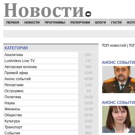
ПЕРВАЯ
НОВОСТИ
ПРОГРАММЫ
РЕПОРТАЖИ
БЛОГИ
ГОСТИ
ФОТ
ТОП новостей
|
ТОП
КАТЕГОРИИ
ВСЕ НОВОСТ
Аналитика
261
Lushnikov Live TV
747
АНОНС СОБЫТИ
Авторская колонка
580
Прямой эфир
1291
Анонс событий
4258
Репортажи
124
Остроумно
19
Политика
3419
АНОНС СОБЫТИ
Наука
2220
Финансы
2159
Общество
5830
Культура
1182
Транспорт
561
События
902