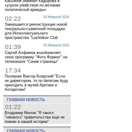
Касьянов обвинил Кадырова в
«угрозе убийством по мотивам
политической вражды»
02:22
01 Февраля 2016
Завершается реконструкция новой
театрально-съемочной площадки
для Интеллектуального
пространства "Lushnikov Club
01:39
01 Февраля 2016
Сергей Алфимов возобновляет
свою программу "Фото Формат" на
телеканале "Синие страницы"
17:34
Полярник Виктор Боярский "Если
не директором, то по билетам буду
приходить в музей Арктики и
Антарктики"
ГЛАВНАЯ НОВОСТЬ
01:22
Владимир Милов "Я такого
"никакого" правительства ещё не
помню в нашей истории"
ГЛАВНАЯ НОВОСТЬ