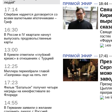
людей"
ПРЯМОЙ ЭФИР
—
18:44
—
17:14
Свящ
Кири
Сбербанк надеется договорится со
всеми валютными ипотечниками –
выра
Греф
сказ
16:30
Священ
В России в IV квартале начнут
гостях
выпускать продовольственные
«Фору
карты
1409
13:00
В Кремле отметили «глубокий
ПРЯМОЙ ЭФИР
—
17:41
—
кризис» в отношениях с Турцией
През
12:25
Серг
Миллера переизбрали главой
можн
«Газпрома» еще на пять лет
заво
17:23
Презид
Фильм "Батальон" получил четыре
Цыпляе
награды на кинофестивале во
програ
Флориде
548
14:55
В Германии заявили о желании
сохранить диалог с Россией