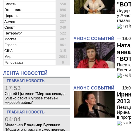
"ВОТ
Власть
550
Экономика
896
Лидер 
у Анас
Церковь
204
глаза»
Армия
237
423
Спорт
349
Петербург
522
АНОНС СОБЫТИЙ
—
19:0
Москва
407
Ната
Европа
861
янва
США
315
Мир
2001
"ВОТ
Репортажи
0
Писате
Евгени
ЛЕНТА НОВОСТЕЙ
460
ГЛАВНАЯ НОВОСТЬ
17:53
АНОНС СОБЫТИЙ
—
19:0
Ирин
Сергей Цыпляев "Мир как никогда
близко стоит к угрозе третьей
2013
мировой войны"
Певица
Ирина 
ГЛАВНАЯ НОВОСТЬ
в прог
04:04
556
Модельер Владимир Бухинник
"Мода это страсть мужественных