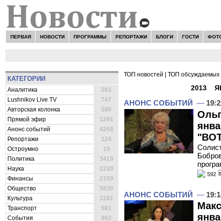
ПЕРВАЯ
НОВОСТИ
ПРОГРАММЫ
РЕПОРТАЖИ
БЛОГИ
ГОСТИ
ФОТ
ТОП новостей
|
ТОП обсуждаемых 
КАТЕГОРИИ
ВСЕ НОВОСТИ -
2013
»
Я
Аналитика
261
Lushnikov Live TV
747
АНОНС СОБЫТИЙ
—
19:2
Авторская колонка
580
Ольг
Прямой эфир
1291
янва
Анонс событий
4258
"ВОТ
Репортажи
124
Солист
Остроумно
19
Бобров
Политика
3419
програ
Наука
2220
592
Финансы
2159
Общество
5830
АНОНС СОБЫТИЙ
—
19:1
Культура
1182
Макс
Транспорт
561
янва
События
902