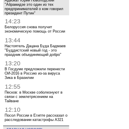
Адвокат Юрий Новолодский
"Абрамидзе это один из тех
предпринимателей о ком говорил
президент Путин"
14:23
Белоруссия снова получит
экономическую помощь от России
13:44
Настоятель Дацана Буда Бадмаев
"Буддистский новый год - это
праздник объединяющий добро"
13:20
В Госдуме предложили перенести
ОИ-2016 в Россию из-за вируса
Зика в Бразилии
12:55
Песков: в Москве соболезнуют в
связи с землетрясением на
Тайване
12:10
Посол России в Египте рассказал о
расследовании катастрофы A321