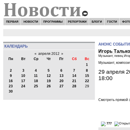
ПЕРВАЯ
НОВОСТИ
ПРОГРАММЫ
РЕПОРТАЖИ
БЛОГИ
ГОСТИ
ФОТ
АНОНС СОБЫТИ
КАЛЕНДАРЬ
Игорь Талько
«
апреля 2012
»
Музыкант, певец Иго
Пн
Вт
Ср
Чт
Пт
Сб
Вс
Музыкант, компози
1
2
3
4
5
6
7
8
29 апреля 
9
10
11
12
13
14
15
18:00
16
17
18
19
20
21
22
23
24
25
26
27
28
29
30
Смотреть прямой э
777