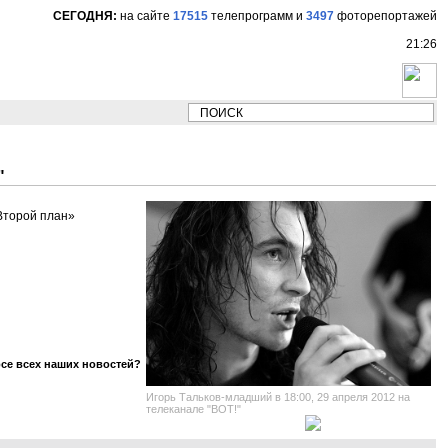
СЕГОДНЯ:
на сайте
17515
телепрограмм
и
3497
фоторепортажей
21:26
НОВОСТИ:
Сергей Цыпляев "Мир как никогд
"
«Второй план»
рсе всех наших новостей?
Игорь Тальков-младший в 18:00, 29 апреля 2012 на
телеканале "ВОТ!"