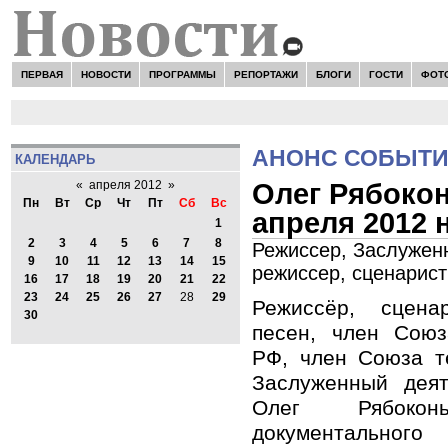
ПЕРВАЯ
НОВОСТИ
ПРОГРАММЫ
РЕПОРТАЖИ
БЛОГИ
ГОСТИ
ФОТ
АНОНС СОБЫТ
КАЛЕНДАРЬ
Олег Рябокон
«
апреля 2012
»
Пн
Вт
Ср
Чт
Пт
Сб
Вс
апреля 2012 
1
2
3
4
5
6
7
8
Режиссер, Заслуженн
9
10
11
12
13
14
15
режиссер, сценарист
16
17
18
19
20
21
22
23
24
25
26
27
28
29
Режиссёр, сцена
30
песен, член Союз
РФ, член Союза т
Заслуженный деят
Олег Рябоко
документальног