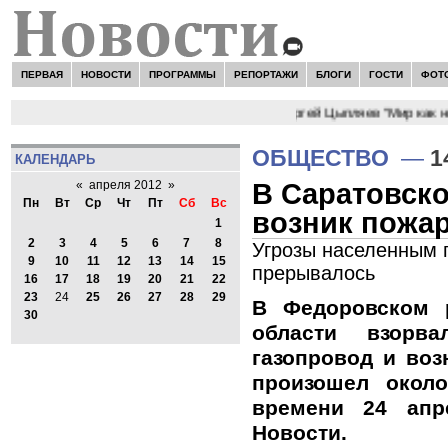
ПЕРВАЯ
НОВОСТИ
ПРОГРАММЫ
РЕПОРТАЖИ
БЛОГИ
ГОСТИ
ФОТ
НОВОСТИ:
Сергей Цыпляев "Мир как ник
ОБЩЕСТВО
—
1
КАЛЕНДАРЬ
В Саратовско
«
апреля 2012
»
Пн
Вт
Ср
Чт
Пт
Сб
Вс
возник пожа
1
2
3
4
5
6
7
8
Угрозы населенным п
9
10
11
12
13
14
15
прерывалось
16
17
18
19
20
21
22
23
24
25
26
27
28
29
В Федоровском 
30
области взорва
газопровод и воз
произошел около
времени 24 апр
Новости.