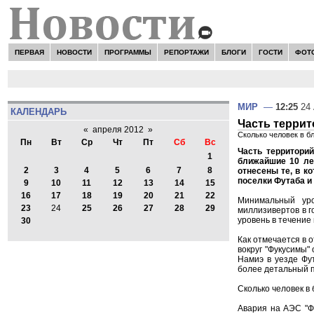
ПЕРВАЯ
НОВОСТИ
ПРОГРАММЫ
РЕПОРТАЖИ
БЛОГИ
ГОСТИ
ФОТ
МИР
—
12:25
24 
КАЛЕНДАРЬ
Часть террит
«
апреля 2012
»
Сколько человек в б
Пн
Вт
Ср
Чт
Пт
Сб
Вс
Часть территори
1
ближайшие 10 лет
2
3
4
5
6
7
8
отнесены те, в к
поселки Футаба и
9
10
11
12
13
14
15
16
17
18
19
20
21
22
Минимальный уро
23
24
25
26
27
28
29
миллизивертов в г
уровень в течение 
30
Как отмечается в 
вокруг "Фукусимы"
Намиэ в уезде Фу
более детальный п
Сколько человек в
Авария на АЭС "Фу