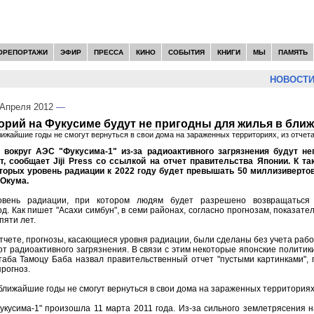
ОРЕПОРТАЖИ
ЭФИР
ПРЕССА
КИНО
СОБЫТИЯ
КНИГИ
МЫ
ПАМЯТЬ
НОВОСТИ:
Апреля 2012
—
орий на Фукусиме будут не пригодны для жилья в ближ
лижайшие годы не смогут вернуться в свои дома на зараженных территориях, из отчет
й вокруг АЭС "Фукусима-1" из-за радиоактивного загрязнения будут н
, сообщает Jiji Press со ссылкой на отчет правительства Японии. К т
оторых уровень радиации к 2022 году будет превышать 50 миллизивертов 
 Окума.
вень радиации, при котором людям будет разрешено возвращаться 
од. Как пишет "Асахи симбун", в семи районах, согласно прогнозам, показат
пяти лет.
отчете, прогнозы, касающиеся уровня радиации, были сделаны без учета рабо
 от радиоактивного загрязнения. В связи с этим некоторые японские политик
таба Тамоцу Баба назвал правительственный отчет "пустыми картинками", 
рогноз.
 ближайшие годы не смогут вернуться в свои дома на зараженных территориях,
кусима-1" произошла 11 марта 2011 года. Из-за сильного землетрясения 