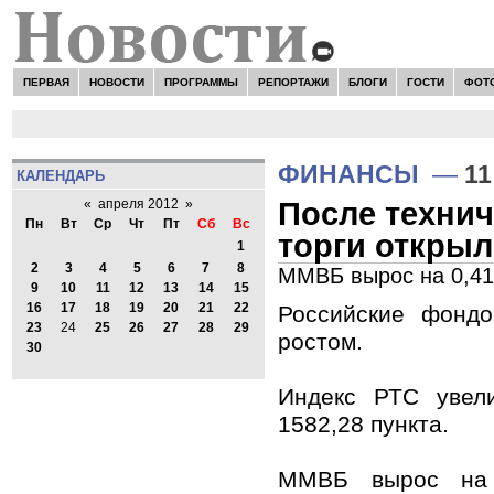
ПЕРВАЯ
НОВОСТИ
ПРОГРАММЫ
РЕПОРТАЖИ
БЛОГИ
ГОСТИ
ФОТ
Н
ФИНАНСЫ
—
11
КАЛЕНДАРЬ
После техни
«
апреля 2012
»
Пн
Вт
Ср
Чт
Пт
Сб
Вс
торги откры
1
2
3
4
5
6
7
8
ММВБ вырос на 0,41
9
10
11
12
13
14
15
16
17
18
19
20
21
22
Российские фондо
23
24
25
26
27
28
29
ростом.
30
Индекс РТС увел
1582,28 пункта.
ММВБ вырос на 