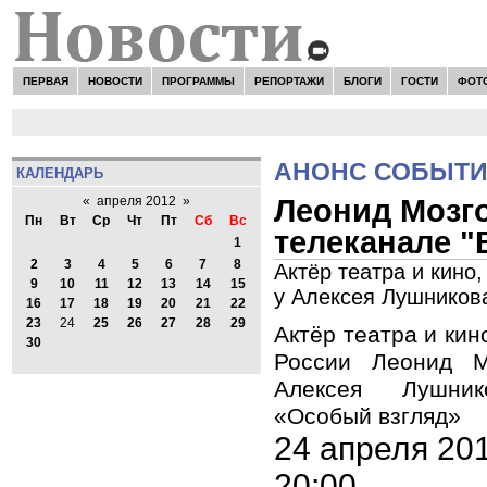
ПЕРВАЯ
НОВОСТИ
ПРОГРАММЫ
РЕПОРТАЖИ
БЛОГИ
ГОСТИ
ФОТ
АНОНС СОБЫТ
КАЛЕНДАРЬ
Леонид Мозго
«
апреля 2012
»
Пн
Вт
Ср
Чт
Пт
Сб
Вс
телеканале "
1
2
3
4
5
6
7
8
Актёр театра и кино
9
10
11
12
13
14
15
у Алексея Лушников
16
17
18
19
20
21
22
23
24
25
26
27
28
29
Актёр театра и кин
30
России Леонид М
Алексея Лушни
«Особый взгляд»
24 апреля 20
20:00