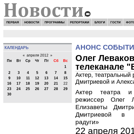
ПЕРВАЯ
НОВОСТИ
ПРОГРАММЫ
РЕПОРТАЖИ
БЛОГИ
ГОСТИ
ФОТ
АНОНС СОБЫТ
КАЛЕНДАРЬ
Олег Леваков 
«
апреля 2012
»
Пн
Вт
Ср
Чт
Пт
Сб
Вс
телеканале "
1
2
3
4
5
6
7
8
Актер, театральный 
9
10
11
12
13
14
15
Дмитриевой и Алекс
16
17
18
19
20
21
22
23
24
25
26
27
28
29
Актер театра и
30
режиссер Олег 
Елизаветы Дмитр
Дмитриевой в 
радуги»
22 апреля 20