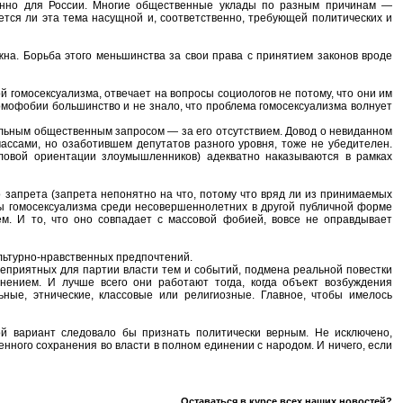
менно для России. Многие общественные уклады по разным причинам —
ется ли эта тема насущной и, соответственно, требующей политических и
ажна. Борьба этого меньшинства за свои права с принятием законов вроде
 гомосексуализма, отвечает на вопросы социологов не потому, что они им
й гомофобии большинство и не знало, что проблема гомосексуализма волнует
альным общественным запросом — за его отсутствием. Довод о невиданном
ассами, но озаботившем депутатов разного уровня, тоже не убедителен.
ловой ориентации злоумышленников) адекватно наказываются в рамках
 запрета (запрета непонятно на что, потому что вряд ли из принимаемых
ы гомосексуализма среди несовершеннолетних в другой публичной форме
м. И то, что оно совпадает с массовой фобией, вовсе не оправдывает
льтурно-нравственных предпочтений.
неприятных для партии власти тем и событий, подмена реальной повестки
нием. И лучше всего они работают тогда, когда объект возбуждения
ые, этнические, классовые или религиозные. Главное, чтобы имелось
ой вариант следовало бы признать политически верным. Не исключено,
енного сохранения во власти в полном единении с народом. И ничего, если
Оставаться в курсе всех наших новостей?