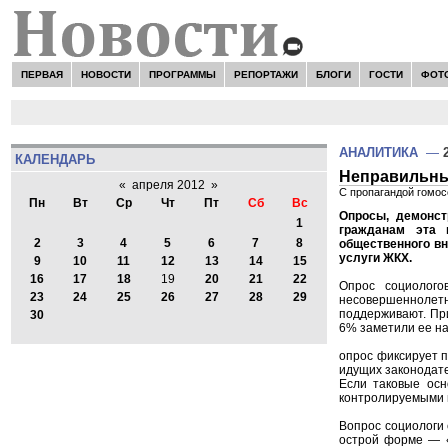
ПЕРВАЯ
НОВОСТИ
ПРОГРАММЫ
РЕПОРТАЖИ
БЛОГИ
ГОСТИ
ФОТ
АНАЛИТИКА
—
КАЛЕНДАРЬ
Неправильны
«
апреля 2012
»
С пропагандой гомос
Пн
Вт
Ср
Чт
Пт
Сб
Вс
Опросы, демонст
1
гражданам эта 
2
3
4
5
6
7
8
общественного в
услуги ЖКХ.
9
10
11
12
13
14
15
16
17
18
19
20
21
22
Опрос социолог
23
24
25
26
27
28
29
несовершеннолетн
поддерживают. При
30
6% заметили ее на
опрос фиксирует п
идущих законодат
Если таковые осн
контролируемыми 
Вопрос социологи 
острой форме — «