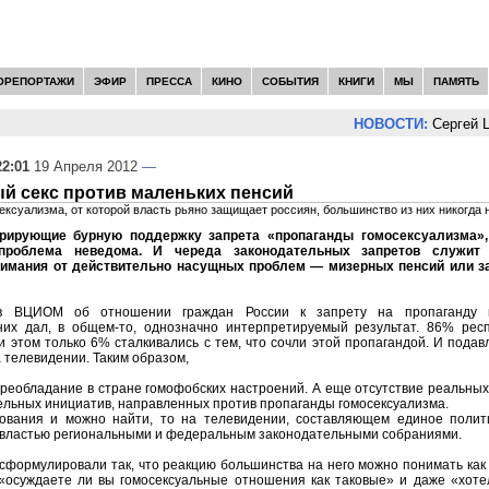
ОРЕПОРТАЖИ
ЭФИР
ПРЕССА
КИНО
СОБЫТИЯ
КНИГИ
МЫ
ПАМЯТЬ
НОВОСТИ:
Сергей Цы
22:01
19 Апреля 2012
—
й секс против маленьких пенсий
ексуализма, от которой власть рьяно защищает россиян, большинство из них никогда 
рирующие бурную поддержку запрета «пропаганды гомосексуализма», 
проблема неведома. И череда законодательных запретов служит 
нимания от действительно насущных проблем — мизерных пенсий или з
ов ВЦИОМ об отношении граждан России к запрету на пропаганду г
их дал, в общем-то, однозначно интерпретируемый результат. 86% рес
 этом только 6% сталкивались с тем, что сочли этой пропагандой. И под
 телевидении. Таким образом,
реобладание в стране гомофобских настроений. А еще отсутствие реальны
ельных инициатив, направленных против пропаганды гомосексуализма.
ования и можно найти, то на телевидении, составляющем единое полит
властью региональными и федеральным законодательными собраниями.
сформулировали так, что реакцию большинства на него можно понимать как 
осуждаете ли вы гомосексуальные отношения как таковые» и даже «хотел