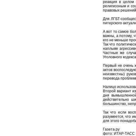
реакция в целом 
религиозным и соц
правовых решений 
Для ЛГБТ-сообщест
питерского актуал
А вот то самое бо
важны, а потому, 
его не меньше про
Так что политичес
наплыве агрессив
Частные же случа
Уголовного кодекса
Первый не очень х
актов воспоследу
неизвестны) руко
перевода проблем
Налицо использов
Второй вариант из
дня вымышленной
действительно ши
большинство, неп
Так что если вос
разумеется, что и
для этого понадоб
Газета.ру
фото: ИТАР-ТАСС