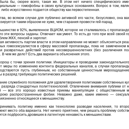
была бы, скорее всего, такая же. В этом нет ничего специфического и
иальным — гомофобны в своих культурных основаниях. Вопрос в том, явля
либо искусственно подается обществу как первостепенная.
ва, во всяком случае для публично активной его части, безусловно, она в
изируется таким образом не хуже, чем старания провести гей-парад.
льшинство в 92%, выявленное ВЦИОМ, которое не сталкивалось с пропагандой
что эти вопросы заданы. Отвечает как умеет. То есть до того при всей свое
блем ЖКХ, пенсий и зарплат.
кая активность партии власти в этом направлении не может объясняться ре
ных гомосексуалистов в сферу массовой пропаганды, пока не замеченном м
и развратных действий против несовершеннолетних (без различения по
. В чем же дело? Есть два варианта объяснения этого.
орош с точки зрения политики. Инициаторы и проводники законодательного
ют меры по изменению контента федеральных каналов, а случаи пропаганд
водствуются пусть глубинным, но собственным ценностным мироощущение
ы в разряд требующих политических решений.
ание служебного положения для удовлетворения политиками собственных ку
 разряда стандартных политтехнологий. Отвлечение внимания публики от 
 — все это хорошо известные приемы манипуляции с общественным мне
роко распространенные фобии. Неважно даже, какие именно — сексуальн
риязненно относящееся к меньшинству.
принимать политику именно как технологию разводки населения, то втор
меют место оба варианта. Нет ничего приятнее, чем решать проблему собств
ится подбросить дровишек в латентную ненависть к меньшинствам.