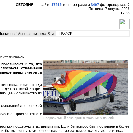
СЕГОДНЯ:
на сайте
17515
телепрограмм
и
3497
фоторепортажей
Пятница, 7 августа 2026
12:38
пляев "Мир как никогда близко стоит к угрозе третьей мировой войны"
не сталкивались
показывают и то, что
способом отвлечения
апредельных счетов за
омосексуализма среди
пондентов такой запрет
авляющее большинство из
х оснований для чередой
ическое пространство с
Неправильный секс против маленьких пенсий
раз как поддержку этих инициатив. Если бы вопрос был поставлен в более
и бы вы вернуть уголовное наказание за гомосексуальную практику», —