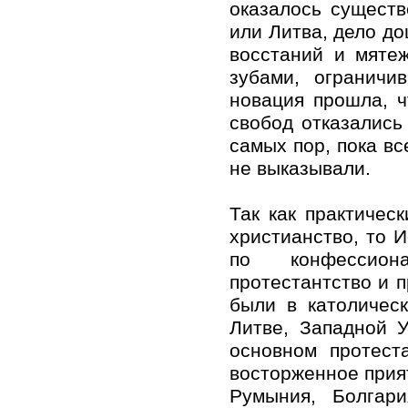
оказалось существ
или Литва, дело д
восстаний и мятеж
зубами, ограничи
новация прошла, ч
свобод отказались
самых пор, пока вс
не выказывали.
Так как практичес
христианство, то 
по конфессион
протестантство и п
были в католичес
Литве, Западной У
основном протест
восторженное прият
Румыния, Болгар