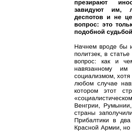
презирают ино
завидуют им, 
деспотов и не ц
вопрос: это толь
подобной судьбо
Начнем вроде бы 
политзек, в стать
вопрос: как и ч
навязанному им
социализмом, хотя 
любом случае нав
котором этот ст
«социалистическо
Венгрии, Румынии,
страны заполучил
Прибалтики в два
Красной Армии, но