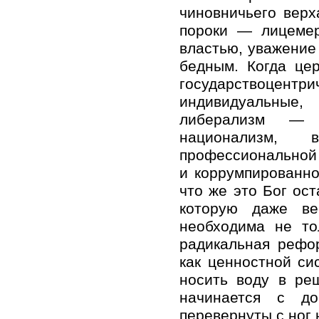
чиновничьего вер
пороки — лицемер
властью, уважение
бедным. Когда цер
государствоцентр
индивидуальные,
либерализм — с
национализм, 
профессиональной 
и коррумпированно
что же это Бог ос
которую даже ве
необходима не то
радикальная рефор
как ценностной си
носить воду в ре
начинается с до
перевернуты с ног н