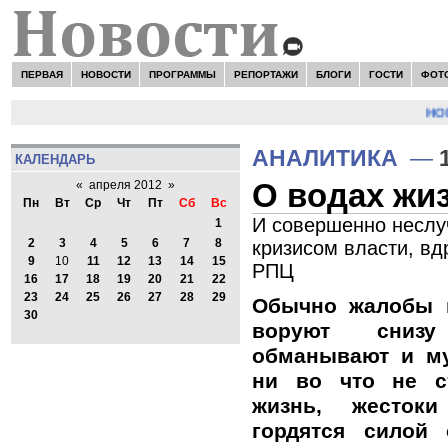
ПЕРВАЯ
НОВОСТИ
ПРОГРАММЫ
РЕПОРТАЖИ
БЛОГИ
ГОСТИ
ФОТ
НОВО
АНАЛИТИКА
—
КАЛЕНДАРЬ
О водах жи
«
апреля 2012
»
Пн
Вт
Ср
Чт
Пт
Сб
Вс
И совершенно неслуч
1
2
3
4
5
6
7
8
кризисом власти, в
9
10
11
12
13
14
15
РПЦ
16
17
18
19
20
21
22
23
24
25
26
27
28
29
Обычно жалобы н
30
воруют снизу
обманывают и м
ни во что не с
жизнь, жесток
гордятся силой 