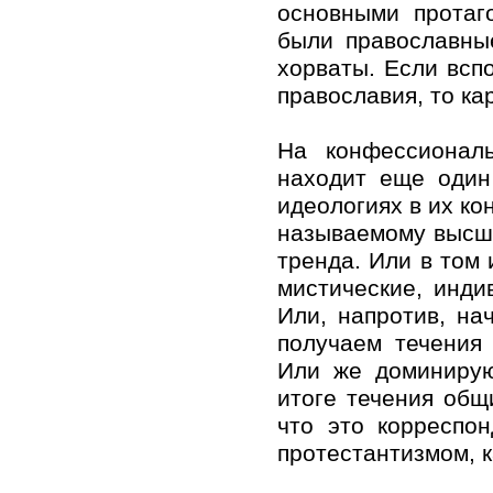
основными протаг
были православны
хорваты. Если всп
православия, то ка
На конфессионал
находит еще один
идеологиях в их ко
называемому высше
тренда. Или в том
мистические, инди
Или, напротив, на
получаем течения
Или же доминирую
итоге течения общ
что это корреспо
протестантизмом, к