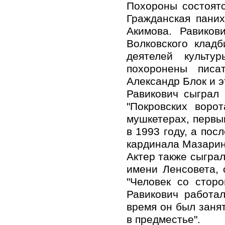
Похороны состоятс
Гражданская пани
Акимова. Равиков
Волковского клад
деятелей культур
похоронены писа
Александр Блок и 
Равикович сыграл
"Покровских воро
мушкетерах, первы
в 1993 году, а по
кардинала Мазарин
Актер также сыграл
имени Ленсовета, о
"Человек со сторо
Равикович работа
время он был занят
в предместье".