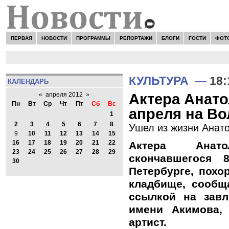
ПЕРВАЯ
НОВОСТИ
ПРОГРАММЫ
РЕПОРТАЖИ
БЛОГИ
ГОСТИ
ФОТ
КУЛЬТУРА
—
18:
КАЛЕНДАРЬ
Актера Анато
«
апреля 2012
»
Пн
Вт
Ср
Чт
Пт
Сб
Вс
апреля на В
1
2
3
4
5
6
7
8
Ушел из жизни Анат
9
10
11
12
13
14
15
16
17
18
19
20
21
22
Актера Анато
23
24
25
26
27
28
29
скончавшегося 
30
Петербурге, похо
кладбище, сообщ
ссылкой на завл
имени Акимова,
артист.