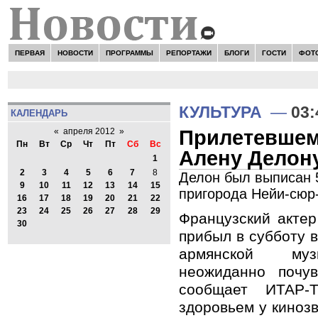
ПЕРВАЯ
НОВОСТИ
ПРОГРАММЫ
РЕПОРТАЖИ
БЛОГИ
ГОСТИ
ФОТ
КУЛЬТУРА
—
03:
КАЛЕНДАРЬ
Прилетевшем
«
апреля 2012
»
Пн
Вт
Ср
Чт
Пт
Сб
Вс
Алену Делон
1
2
3
4
5
6
7
8
Делон был выписан 5
9
10
11
12
13
14
15
пригорода Нейи-сюр
16
17
18
19
20
21
22
23
24
25
26
27
28
29
Французский актер
30
прибыл в субботу в
армянской муз
неожиданно почув
сообщает ИТАР-
здоровьем у киноз