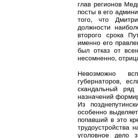
глав регионов Мед
посты в его админи
того, что Дмитр
должности наибол
второго срока Пу
именно его правле
был отказ от всен
несомненно, отриц
Невозможно вс
губернаторов, ес
скандальный ряд
назначений формир
Из позднепутинск
особенно выделяет
попавший в это кр
трудоустройства н
уголовное дело 