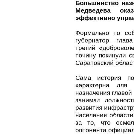
Большинство назн
Медведева ока
эффективно упра
Формально по со
губернатор – глав
третий «добровол
почину покинули с
Саратовский облас
Сама история по
характерна для 
назначения главой
занимал должност
развития инфрастр
населения област
за то, что осме
оппонента официал