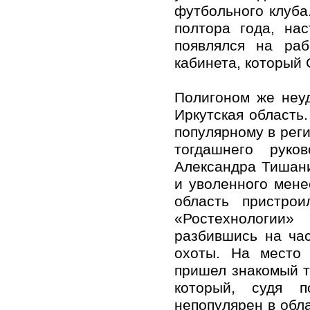
футбольного клуба
полтора года, на
появлялся на ра
кабинета, который
Полигоном же неу
Иркутская область
популярному в рег
тогдашнего руко
Александра Тишани
и уволенного мене
область пристрои
«Ростехнологии»
разбившись на ча
охоты. На место 
пришел знакомый т
который, судя 
непопулярен в обл