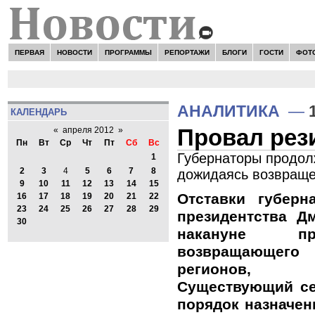
ПЕРВАЯ
НОВОСТИ
ПРОГРАММЫ
РЕПОРТАЖИ
БЛОГИ
ГОСТИ
ФОТ
АНАЛИТИКА
—
КАЛЕНДАРЬ
Провал рез
«
апреля 2012
»
Пн
Вт
Ср
Чт
Пт
Сб
Вс
Губернаторы продол
1
2
3
4
5
6
7
8
дожидаясь возвраще
9
10
11
12
13
14
15
Отставки губерн
16
17
18
19
20
21
22
23
24
25
26
27
28
29
президентства Д
30
накануне пр
возвращающе
регионов, 
Существующий се
порядок назначен