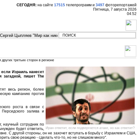
СЕГОДНЯ:
на сайте
17515
телепрограмм
и
3497
фоторепортажей
Пятница, 7 августа 2026
04:52
ергей Цыпляев "Мир как никогда близко стоит к угрозе третьей мировой 
 других третьих сторон в регионе
 если Израиль нанесет
я загадкой, пишет The
тят весь регион, более
ческую кампанию против
ского роста в связи с
 Персидского залива и
г, научный сотрудник по
Иран ответит, если подвергнется атаке, но как ответит?
ынужден будет ответить,
не. С другой стороны, он не захочет вступать в борьбу с Израилем и США,
ерить свою реакцию - сделать что-то, но не слишком много".