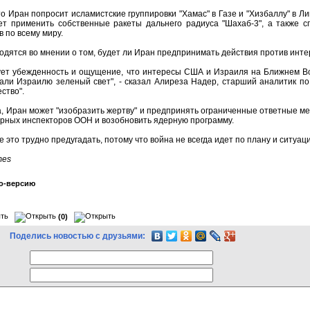
то Иран попросит исламистские группировки "Хамас" в Газе и "Хизбаллу" в 
жет применить собственные ракеты дальнего радиуса "Шахаб-3", а также 
в по всему миру.
одятся во мнении о том, будет ли Иран предпринимать действия против интер
ует убежденность и ощущение, что интересы США и Израиля на Ближнем Вос
али Израилю зеленый свет", - сказал Алиреза Надер, старший аналитик по
ство".
 Иран может "изобразить жертву" и предпринять ограниченные ответные м
рных инспекторов ООН и возобновить ядерную программу.
е это трудно предугадать, потому что война не всегда идет по плану и ситуац
mes
о-версию
(0)
Поделись новостью с друзьями: