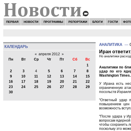
ПЕРВАЯ
НОВОСТИ
ПРОГРАММЫ
РЕПОРТАЖИ
БЛОГИ
ГОСТИ
ФОТ
АНАЛИТИКА
—
КАЛЕНДАРЬ
Иран ответит,
«
апреля 2012
»
Но аналитики расход
Пн
Вт
Ср
Чт
Пт
Сб
Вс
1
Аналитики по бл
2
3
4
5
6
7
8
удар по его яде
Washington Times.
9
10
11
12
13
14
15
16
17
18
19
20
21
22
У Ирана есть нес
23
24
25
26
27
28
29
ограниченную ата
посольств Израиля 
30
"Ответный удар п
повышением цен 
возможность вступ
"После удара у Ир
вопросам ядерной 
чтобы сохранить л
поскольку это може