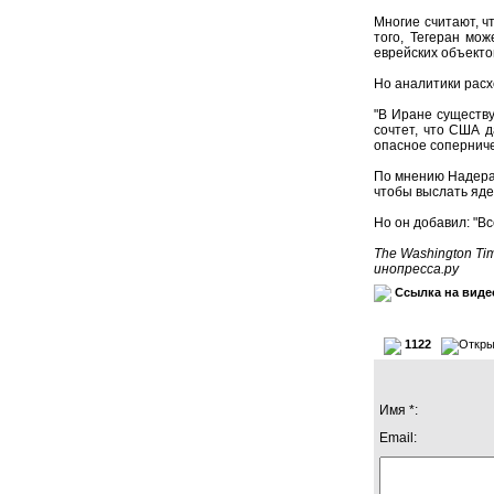
Многие считают, ч
того, Тегеран мо
еврейских объекто
Но аналитики расх
"В Иране существ
сочтет, что США д
опасное соперниче
По мнению Надера,
чтобы выслать яде
Но он добавил: "Вс
The Washington Ti
инопресса.ру
Ссылка на виде
1122
Имя *:
Email: