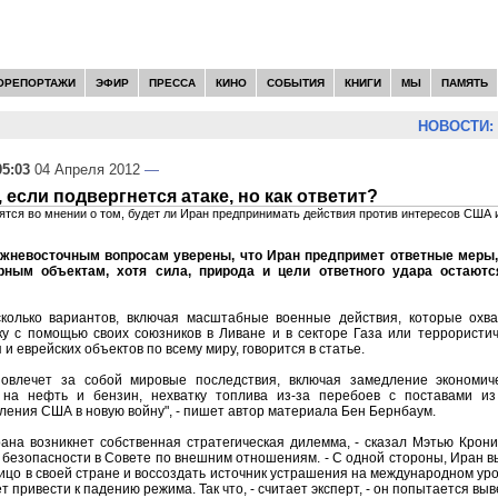
ОРЕПОРТАЖИ
ЭФИР
ПРЕССА
КИНО
СОБЫТИЯ
КНИГИ
МЫ
ПАМЯТЬ
НОВОСТИ:
С
05:03
04 Апреля 2012
—
 если подвергнется атаке, но как ответит?
ятся во мнении о том, будет ли Иран предпринимать действия против интересов США и
ижневосточным вопросам уверены, что Иран предпримет ответные меры,
рным объектам, хотя сила, природа и цели ответного удара остаютс
колько вариантов, включая масштабные военные действия, которые охва
ку с помощью своих союзников в Ливане и в секторе Газа или террористи
и еврейских объектов по всему миру, говорится в статье.
овлечет за собой мировые последствия, включая замедление экономиче
на нефть и бензин, нехватку топлива из-за перебоев с поставами из
ления США в новую войну", - пишет автор материала Бен Бернбаум.
ана возникнет собственная стратегическая дилемма, - сказал Мэтью Крони
безопасности в Совете по внешним отношениям. - С одной стороны, Иран в
ицо в своей стране и воссоздать источник устрашения на международном уров
т привести к падению режима. Так что, - считает эксперт, - он попытается выв