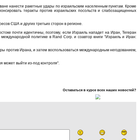
Ливане нанести ракетные удары по израильским населенным пунктам. Кроме
спонсировать теракты против израильских посольств и слабозащищенных
есов США и других третьих сторон в регионе.
токе почти идентичны, поэтому, если Израиль нападет на Иран, Тегеран
 международной политике в Rand Corp. и соавтор книги "Израиль и Иран:
еры против Ирана, и затем воспользоваться международным негодованием,
ия может выйти из-под контроля".
Оставаться в курсе всех наших новостей?