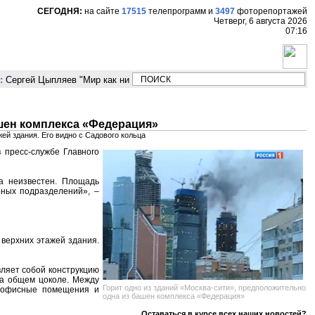
СЕГОДНЯ:
на сайте
17515
телепрограмм
и
3497
фоторепортажей
Четверг, 6 августа 2026
07:16
Сергей Цыпляев "Мир как никогда близко стоит к угрозе третьей мирово
ашен комплекса «Федерация»
ей здания. Его видно с Садового кольца
 пресс-службе Главного
а неизвестен. Площадь
рных подразделений», –
 верхних этажей здания.
вляет собой конструкцию
на общем цоколе. Между
Горит одно из зданий «Москва-сити», предположительно
я офисные помещения и
одна из башен комплекса «Федерация»
Оставаться в курсе всех наших новостей?