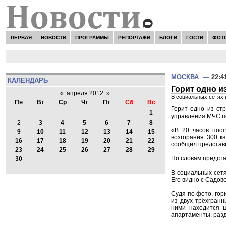
ПЕРВАЯ
НОВОСТИ
ПРОГРАММЫ
РЕПОРТАЖИ
БЛОГИ
ГОСТИ
ФОТ
МОСКВА
—
22:4
КАЛЕНДАРЬ
Горит одно и
«
апреля 2012
»
В социальных сетях 
Пн
Вт
Ср
Чт
Пт
Сб
Вс
Горит одно из ст
1
управления МЧС п
2
3
4
5
6
7
8
«В 20 часов пост
9
10
11
12
13
14
15
возгорания 300 к
16
17
18
19
20
21
22
сообщил представ
23
24
25
26
27
28
29
По словам предста
30
В социальных сетя
Его видно с Садово
Судя по фото, гор
из двух трёхгран
ними находится 
апартаменты, разд