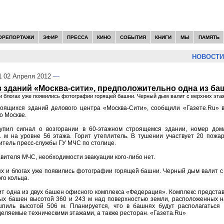
ОРЕПОРТАЖИ
ЭФИР
ПРЕССА
КИНО
СОБЫТИЯ
КНИГИ
МЫ
ПАМЯТЬ
НОВОСТИ:
1
02 Апреля 2012
—
з зданий «Москва-сити», предположительно одна из б
и блогах уже появились фотографии горящей башни. Черный дым валит с верхних этаж
роящихся зданий делового центра «Москва-Сити», сообщили «Газете.Ru» в
о Москве.
упил сигнал о возгорании в 60-этажном строящемся здании, номер дом
в. м на уровне 56 этажа. Горит утеплитель. В тушении участвует 20 пожа
итель пресс-службы ГУ МЧС по столице.
вителя МЧС, необходимости эвакуации кого-либо нет.
х и блогах уже появились фотографии горящей башни. Черный дым валит с
го кольца.
ит одна из двух башен офисного комплекса «Федерация». Комплекс предста
ных башен высотой 360 и 243 м над поверхностью земли, расположенных 
шпиль высотой 506 м. Планируется, что в башнях будут располагатьс
еляемые техническими этажами, а также ресторан. «Газета.Ru»