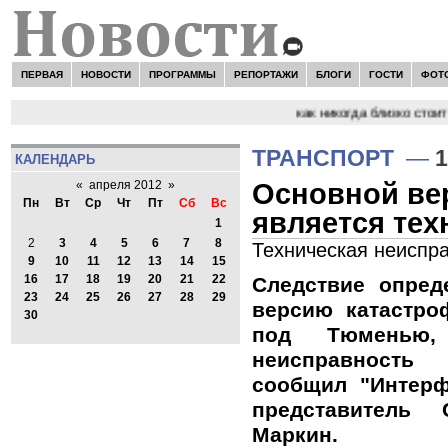
ПЕРВАЯ
НОВОСТИ
ПРОГРАММЫ
РЕПОРТАЖИ
БЛОГИ
ГОСТИ
ФОТ
НОВОСТИ:
Сергей Цыпляев "Мир как никогда близко стоит к
ТРАНСПОРТ
—
1
КАЛЕНДАРЬ
Основной ве
«
апреля 2012
»
Пн
Вт
Ср
Чт
Пт
Сб
Вс
является тех
1
2
3
4
5
6
7
8
Техническая неиспр
9
10
11
12
13
14
15
16
17
18
19
20
21
22
Следствие опред
23
24
25
26
27
28
29
версию катастро
30
под Тюменью, 
неисправность 
сообщил "Интер
представитель
Маркин.