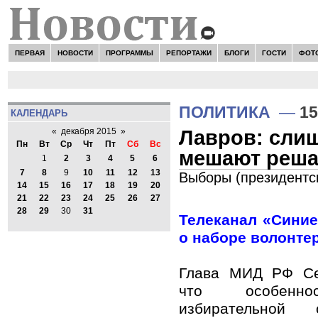
ПЕРВАЯ
НОВОСТИ
ПРОГРАММЫ
РЕПОРТАЖИ
БЛОГИ
ГОСТИ
ФОТ
ПОЛИТИКА
—
15
КАЛЕНДАРЬ
Лавров: сли
«
декабря 2015
»
Пн
Вт
Ср
Чт
Пт
Сб
Вс
мешают реша
1
2
3
4
5
6
7
8
9
10
11
12
13
Выборы (президентск
14
15
16
17
18
19
20
21
22
23
24
25
26
27
28
29
30
31
Телеканал «Сини
о наборе волонте
Глава МИД РФ Се
что особеннос
избирательной 