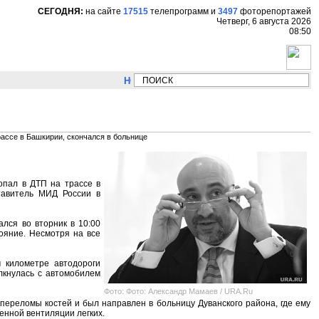
СЕГОДНЯ:
на сайте
17515
телепрограмм
и
3497
фоторепортажей
Четверг, 6 августа 2026
08:50
НОВОСТИ:
Сергей Цыпляев "Мир как никогда
рассе в Башкирии, скончался в больнице
опал в ДТП на трассе в
тавитель МИД России в
лся во вторник в 10:00
ояние. Несмотря на все
м километре автодороги
лкнулась с автомобилем
Фото: Фото: Александр Мамаев / URA.Ru
переломы костей и был направлен в больницу Дуванского района, где ему
енной вентиляции легких.