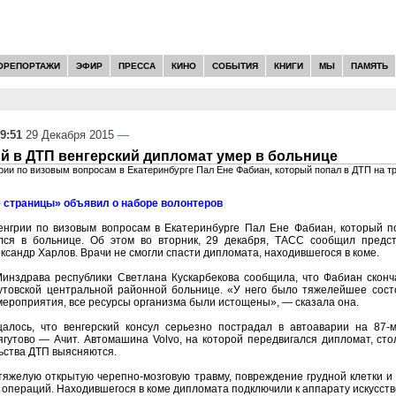
ОРЕПОРТАЖИ
ЭФИР
ПРЕССА
КИНО
СОБЫТИЯ
КНИГИ
МЫ
ПАМЯТЬ
9:51
29 Декабря 2015
—
й в ДТП венгерский дипломат умер в больнице
рии по визовым вопросам в Екатеринбурге Пал Ене Фабиан, который попал в ДТП на т
 страницы» объявил о наборе волонтеров
енгрии по визовым вопросам в Екатеринбурге Пал Ене Фабиан, который п
лся в больнице. Об этом во вторник, 29 декабря, ТАСС сообщил предс
ксандр Харлов. Врачи не смогли спасти дипломата, находившегося в коме.
Минздрава республики Светлана Кускарбекова сообщила, что Фабиан сконча
ягутовской центральной районной больнице. «У него было тяжелейшее сост
ероприятия, все ресурсы организма были истощены», — сказала она.
алось, что венгерский консул серьезно пострадал в автоаварии на 87-
гутово — Ачит. Автомашина Volvo, на которой передвигался дипломат, сто
ьства ДТП выясняются.
яжелую открытую черепно-мозговую травму, повреждение грудной клетки и 
 операций. Находившегося в коме дипломата подключили к аппарату искусств