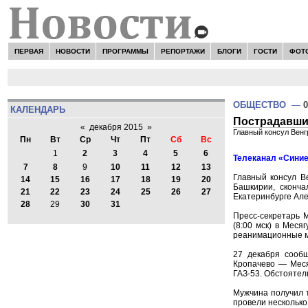
ПЕРВАЯ
НОВОСТИ
ПРОГРАММЫ
РЕПОРТАЖИ
БЛОГИ
ГОСТИ
ФОТ
ОБЩЕСТВО
—
0
КАЛЕНДАРЬ
Пострадавши
«
декабря 2015
»
Главный консул Венг
Пн
Вт
Ср
Чт
Пт
Сб
Вс
1
2
3
4
5
6
Телеканал «Синие
7
8
9
10
11
12
13
Главный консул В
14
15
16
17
18
19
20
Башкирии, сконча
21
22
23
24
25
26
27
Екатеринбурге Але
28
29
30
31
Пресс-секретарь 
(8:00 мск) в Мес
реанимационные м
27 декабря сообщ
Кропачево — Меся
ГАЗ-53. Обстоятел
Мужчина получил т
провели несколько