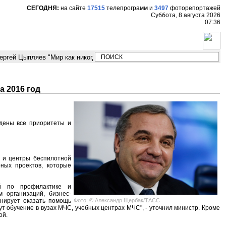
СЕГОДНЯ:
на сайте
17515
телепрограмм
и
3497
фоторепортажей
Суббота, 8 августа 2026
07:36
гей Цыпляев "Мир как никогда близко стоит к угрозе третьей мировой в
 2016 год
ждены все приоритеты и
и и центры беспилотной
рных проектов, которые
ий по профилактике и
 организаций, бизнес-
Фото: © Александр Щербак/ТАСС
анирует оказать помощь
т обучение в вузах МЧС, учебных центрах МЧС", - уточнил министр. Кроме
ой.