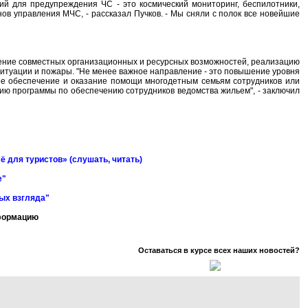
ий для предупреждения ЧС - это космический мониторинг, беспилотники,
нов управления МЧС, - рассказал Пучков. - Мы сняли с полок все новейшие
нение совместных организационных и ресурсных возможностей, реализацию
ситуации и пожары. "Не менее важное направление - это повышение уровня
ое обеспечение и оказание помощи многодетным семьям сотрудников или
ию программы по обеспечению сотрудников ведомства жильем", - заключил
ё для туристов» (слушать, читать)
е"
ных взгляда"
нформацию
Оставаться в курсе всех наших новостей?