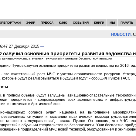
ОРЕПОРТАЖИ
ЭФИР
ПРЕССА
КИНО
СОБЫТИЯ
КНИГИ
МЫ
ПАМЯТЬ
НОВОСТИ:
Сер
6:47
27 Декабря 2015
—
 озвучил основные приоритеты развития ведомства на
ск авиационно-спасательных технологий и центров беспилотной авиации
имир Пучков озвучил основные приоритеты развития ведомства на 2016 год.
 - это качественный рост МЧС с учетом ограниченности ресурсов. Утвер
, которые будут реализовываться в будущем году", - сообщил Пучков ТАСС.
теты
ам, в полном объеме будут запущены авиационно-спасательные технологи
реди приоритетов - сопровождение всех экономических и инфраструкту
ии, в том числе в Арктической зоне.
льно-надзорных органов будет нацелена на выполнение мероприят
чрезвычайных ситуаций и оказанию практической помощи руководителям
нов местного самоуправления", - сказал Пучков. Он пояснил, что МЧС пл
дприятий в обучении специалистов по безопасности. "Они бесплатно пройду
 оснащение подразделений МЧС новой техникой, оборудованием и экипировк