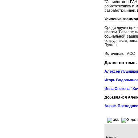
"Совместно с РАН
робототехника и м
разработки, идеи, 
Усиление взаимод
Среди других прио
систем "Безопасны
социальной защищ
сотрудникам, попа
Пучков.
Источниак:
ТАСС
Далее по теме:
Алексей Лушников
Игорь Водопьянов
Инна Снегова "Хо
Добавляйся Алек
Анонс. Последние
356
Имя *: