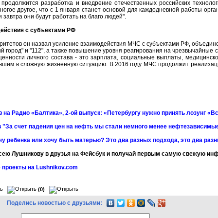
 продолжится разработка и внедрение отечественных российских технолог
ногое другое, что с 1 января станет основой для каждодневной работы орга
и завтра они будут работать на благо людей".
ействия с субъектами РФ
ритетов он назвал усиление взаимодействия МЧС с субъектами РФ, объеди
й город" и "112", а также повышение уровня реагирования на чрезвычайные 
енности личного состава - это зарплата, социальные выплаты, медицинск
вшим в сложную жизненную ситуацию. В 2016 году МЧС продолжит реализац
 на Радио «Балтика», 2-ой выпуск: «Петербургу нужно принять лозунг «Вс
 "За счет падения цен на нефть мы стали немного менее нефтезависимы
чу ребенка или хочу быть матерью? Это два разных подхода, это два раз
сею Лушникову в друзья на Фейсбук и получай первым самую свежую и
 проекты на Lushnikov.com
(0)
Поделись новостью с друзьями: