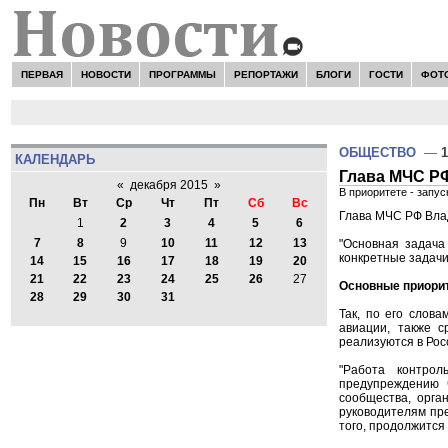
ПЕРВАЯ
НОВОСТИ
ПРОГРАММЫ
РЕПОРТАЖИ
БЛОГИ
ГОСТИ
ФОТ
ОБЩЕСТВО
—
1
КАЛЕНДАРЬ
Глава МЧС РФ
«
декабря 2015
»
В приоритете - запу
Пн
Вт
Ср
Чт
Пт
Сб
Вс
Глава МЧС РФ Влад
1
2
3
4
5
6
7
8
9
10
11
12
13
"Основная задача
конкретные задачи
14
15
16
17
18
19
20
21
22
23
24
25
26
27
Основные приори
28
29
30
31
Так, по его слов
авиации, также с
реализуются в Росс
"Работа контро
предупреждению 
сообщества, орга
руководителям пре
того, продолжится