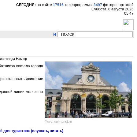
СЕГОДНЯ:
на сайте
17515
телепрограмм
и
3497
фоторепортажей
Суббота, 8 августа 2026
05:47
НОВОСТИ:
Сергей Цыпляев "Мир как никогда 
ала города Намюр
отников вокзала города
приостановить движение
 данной линии железных
Фото: cult-turist.ru
ё для туристов» (слушать, читать)