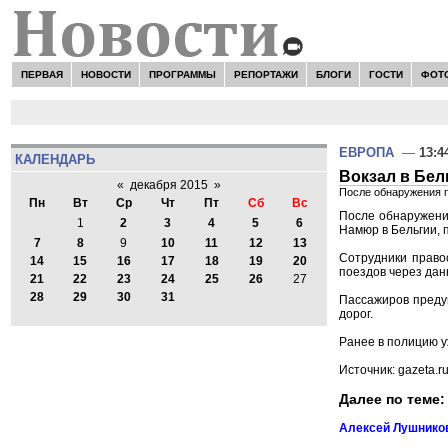
ПЕРВАЯ
НОВОСТИ
ПРОГРАММЫ
РЕПОРТАЖИ
БЛОГИ
ГОСТИ
ФОТ
ЕВРОПА
—
13:4
КАЛЕНДАРЬ
Вокзал в Бел
«
декабря 2015
»
После обнаружения п
Пн
Вт
Ср
Чт
Пт
Сб
Вс
После обнаружени
1
2
3
4
5
6
Намюр в Бельгии, 
7
8
9
10
11
12
13
Сотрудники право
14
15
16
17
18
19
20
поездов через дан
21
22
23
24
25
26
27
28
29
30
31
Пассажиров преду
дорог.
Ранее в полицию у
Источник: gazeta.r
Далее по теме:
Алексей Лушников