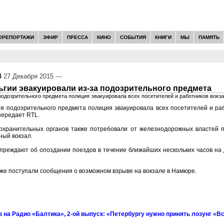
ОРЕПОРТАЖИ
ЭФИР
ПРЕССА
КИНО
СОБЫТИЯ
КНИГИ
МЫ
ПАМЯТЬ
4
27 Декабря 2015
—
ьгии эвакуировали из-за подозрительного предмета
одозрительного предмета полиция эвакуировала всех посетителей и работников вокз
я подозрительного предмета полиция эвакуировала всех посетителей и раб
передает RTL.
охранительных органов также потребовали от железнодорожных властей 
ный вокзал.
преждают об опоздании поездов в течение ближайших нескольких часов на
же поступали сообщения о возможном взрыве на вокзале в Намюре.
u
 на Радио «Балтика», 2-ой выпуск: «Петербургу нужно принять лозунг «Вс