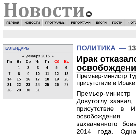
ПЕРВАЯ
НОВОСТИ
ПРОГРАММЫ
РЕПОРТАЖИ
БЛОГИ
ГОСТИ
ФОТ
ПОЛИТИКА
—
13
КАЛЕНДАРЬ
Ирак отказал
«
декабря 2015
»
Пн
Вт
Ср
Чт
Пт
Сб
Вс
освобождени
1
2
3
4
5
6
7
8
9
10
11
12
13
Премьер-министр Тур
14
15
16
17
18
19
20
присутствие в Ирак
21
22
23
24
25
26
27
28
29
30
31
Премьер-минис
Довутоглу заявил,
присутствие в И
освобождения
захваченного бо
2014 года. Одна