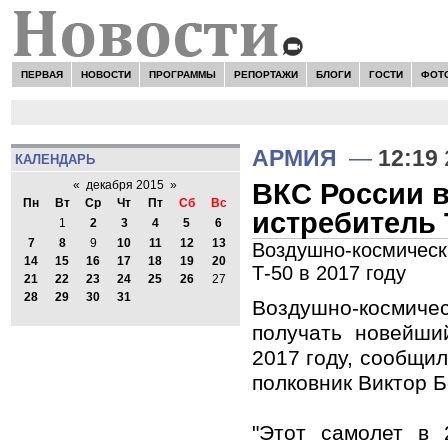
ПЕРВАЯ
НОВОСТИ
ПРОГРАММЫ
РЕПОРТАЖИ
БЛОГИ
ГОСТИ
ФОТ
АРМИЯ
—
12:19
КАЛЕНДАРЬ
ВКС России в
«
декабря 2015
»
Пн
Вт
Ср
Чт
Пт
Сб
Вс
истребитель 
1
2
3
4
5
6
7
8
9
10
11
12
13
Воздушно-космическ
14
15
16
17
18
19
20
Т-50 в 2017 году
21
22
23
24
25
26
27
28
29
30
31
Воздушно-космиче
получать новейши
2017 году, сообщил
полковник Виктор 
"Этот самолет в 