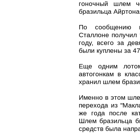
гоночный шлем ч
бразильца Айртона
По сообщению н
Сталлоне получил 
году, всего за де
были куплены за 47
Еще одним лотом
автогонкам в кла
хранил шлем бразил
Именно в этом шле
перехода из "Макла
же года после ка
Шлем бразильца б
средств была напр