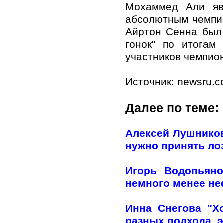
Мохаммед Али яв
абсолютным чемпио
Айртон Сенна был
гонок" по итогам
участников чемпион
Источник: newsru.
Далее по теме:
Алексей Лушников
нужно принять лоз
Игорь Водопьяно
немного менее н
Инна Снегова "Х
разных подхода, э