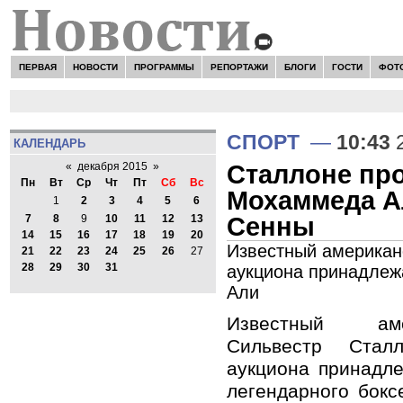
ПЕРВАЯ
НОВОСТИ
ПРОГРАММЫ
РЕПОРТАЖИ
БЛОГИ
ГОСТИ
ФОТ
СПОРТ
—
10:43
2
КАЛЕНДАРЬ
Сталлоне про
«
декабря 2015
»
Пн
Вт
Ср
Чт
Пт
Сб
Вс
Мохаммеда А
1
2
3
4
5
6
Сенны
7
8
9
10
11
12
13
14
15
16
17
18
19
20
Известный американ
21
22
23
24
25
26
27
28
29
30
31
аукциона принадлеж
Али
Известный аме
Сильвестр Стал
аукциона принадл
легендарного бок