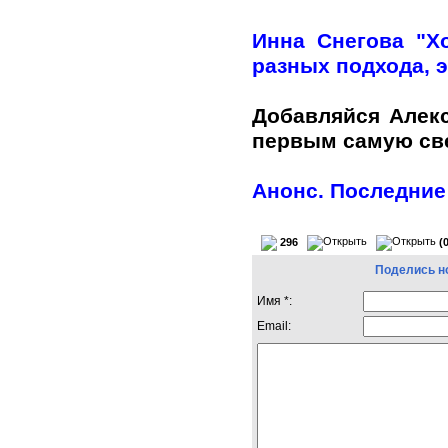
Инна Снегова "Х
разных подхода, э
Добавляйся Алек
первым самую с
Анонс. Последние
296
(
Поделись н
Имя *:
Email: