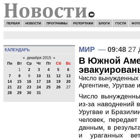
ПЕРВАЯ
НОВОСТИ
ПРОГРАММЫ
РЕПОРТАЖИ
БЛОГИ
ГОСТИ
ФОТ
МИР
—
09:48
27 
КАЛЕНДАРЬ
В Южной Аме
«
декабря 2015
»
Пн
Вт
Ср
Чт
Пт
Сб
Вс
эвакуированы
1
2
3
4
5
6
7
8
9
10
11
12
13
Число вынужденных п
14
15
16
17
18
19
20
Аргентине, Уругвае 
21
22
23
24
25
26
27
28
29
30
31
Число вынужденны
из-за наводнений в
Уругвае и Бразилии
человек, передае
данным, в результ
и ураганных ве