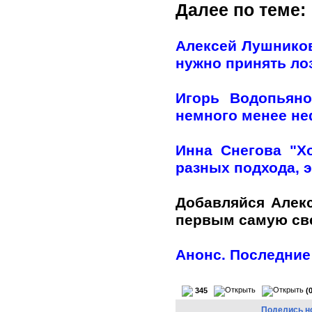
Далее по теме:
Алексей Лушников
нужно принять лоз
Игорь Водопьяно
немного менее н
Инна Снегова "Х
разных подхода, э
Добавляйся Алек
первым самую с
Анонс. Последние
345
(
Поделись н