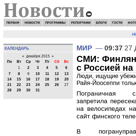
ПЕРВАЯ
НОВОСТИ
ПРОГРАММЫ
РЕПОРТАЖИ
БЛОГИ
ГОСТИ
ФОТ
НО
МИР
—
09:37
27 
КАЛЕНДАРЬ
СМИ: Финлянд
«
декабря 2015
»
Пн
Вт
Ср
Чт
Пт
Сб
Вс
с Россией на
1
2
3
4
5
6
7
8
9
10
11
12
13
Люди, ищущие убежищ
14
15
16
17
18
19
20
Райя-Йоосеппи толь
21
22
23
24
25
26
27
28
29
30
31
Пограничная с
запретила пересек
на велосипедах н
сайт финского тел
В погрануправ