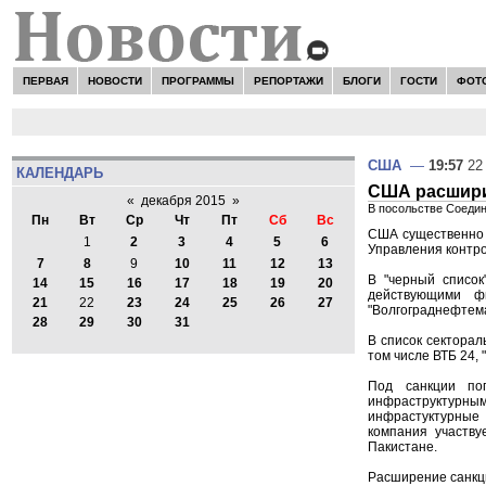
ПЕРВАЯ
НОВОСТИ
ПРОГРАММЫ
РЕПОРТАЖИ
БЛОГИ
ГОСТИ
ФОТ
США
—
19:57
22 
КАЛЕНДАРЬ
США расширил
«
декабря 2015
»
В посольстве Соеди
Пн
Вт
Ср
Чт
Пт
Сб
Вс
США существенно р
1
2
3
4
5
6
Управления контрол
7
8
9
10
11
12
13
В "черный список
14
15
16
17
18
19
20
действующими фи
21
22
23
24
25
26
27
"Волгограднефтема
28
29
30
31
В список секторал
том числе ВТБ 24, 
Под санкции поп
инфраструктурн
инфрастуктурные 
компания участву
Пакистане.
Расширение санкци