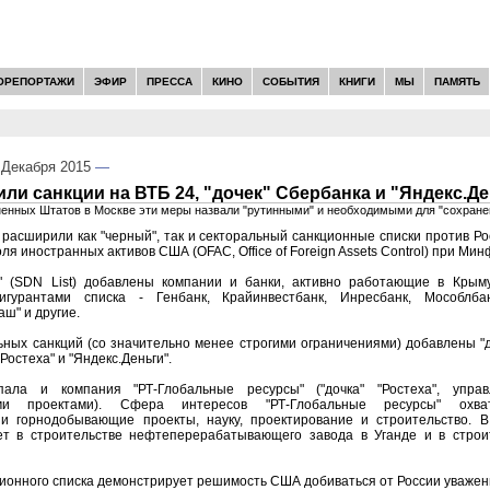
ОРЕПОРТАЖИ
ЭФИР
ПРЕССА
КИНО
СОБЫТИЯ
КНИГИ
МЫ
ПАМЯТЬ
Декабря 2015
—
и санкции на ВТБ 24, "дочек" Сбербанка и "Яндекс.Де
ненных Штатов в Москве эти меры назвали "рутинными" и необходимыми для "сохран
асширили как "черный", так и секторальный санкционные списки против Р
я иностранных активов США (OFAC, Office of Foreign Assets Control) при Мин
" (SDN List) добавлены компании и банки, активно работающие в Крым
гурантами списка - Генбанк, Крайинвестбанк, Инресбанк, Мособлбанк
ш" и другие.
ьных санкций (со значительно менее строгими ограничениями) добавлены "д
"Ростеха" и "Яндекс.Деньги".
ала и компания "РТ-Глобальные ресурсы" ("дочка" "Ростеха", упр
ыми проектами). Сфера интересов "РТ-Глобальные ресурсы" охват
и горнодобывающие проекты, науку, проектирование и строительство. 
ет в строительстве нефтеперерабатывающего завода в Уганде и в строи
онного списка демонстрирует решимость США добиваться от России уважени