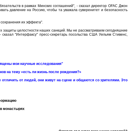
язательств в рамках Минских соглашений", - сказал директор OFAC Джон
вать давление на Россию, чтобы та уважала суверенитет и безопасность
 сохранения их эффекта".
ях защиты целостности наших санкций. Мы не рассматриваем сегодняшние
- сказал "Интерфаксу" пресс-секретарь посольства США Уильям Стивенс,
священы мои научные исследования"
нов на тему «есть ли жизнь после рождения?»
 отличить от людей, они живут на сцене и общаются со зрителями. Это
нформацию
 в монастырях