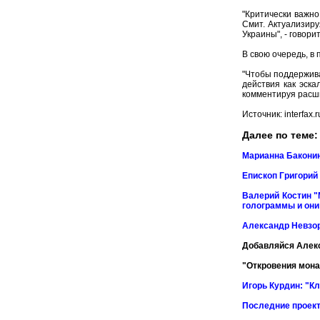
"Критически важн
Смит. Актуализир
Украины", - говори
В свою очередь, в
"Чтобы поддержив
действия как эск
комментируя расш
Источник: interfax.r
Далее по теме:
Марианна Баконин
Епископ Григорий
Валерий Костин "
голограммы и он
Александр Невзор
Добавляйся Алек
"Откровения мона
Игорь Курдин: "Кл
Последние проект