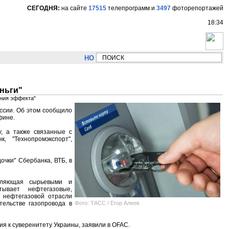
СЕГОДНЯ:
на сайте
17515
телепрограмм
и
3497
фоторепортажей
18:34
НОВОСТИ:
Сергей Цыпляев "Мир как никогда бл
ньги"
ения эффекта"
оссии. Об этом сообщило
фине.
у, а также связанные с
, "Технопромэкспорт",
очки" Сбербанка, ВТБ, в
авляющая сырьевыми и
ывает нефтегазовые,
В нефтегазовой отрасли
Фото: ТАСС / Егор Алеев
тельстве газопровода в
я к суверенитету Украины, заявили в OFAC.