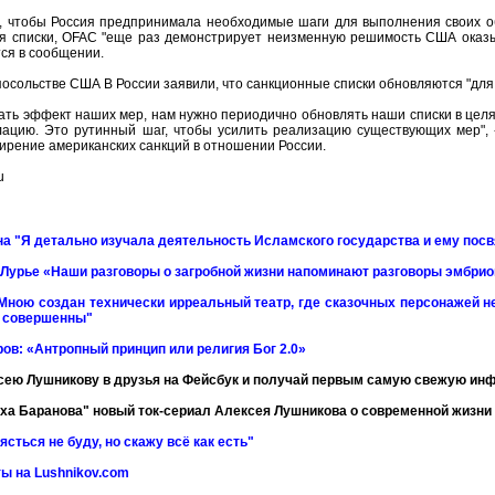
о, чтобы Россия предпринимала необходимые шаги для выполнения своих об
уя списки, OFAC "еще раз демонстрирует неизменную решимость США оказы
тся в сообщении.
 посольстве США В России заявили, что санкционные списки обновляются "для
ать эффект наших мер, нам нужно периодично обновлять наши списки в цел
алацию. Это рутинный шаг, чтобы усилить реализацию существующих мер", 
ирение американских санкций в отношении России.
u
а "Я детально изучала деятельность Исламского государства и ему по
 Лурье «Наши разговоры о загробной жизни напоминают разговоры эмбрио
Мною создан технически ирреальный театр, где сказочных персонажей не
и совершенны"
ов: «Антропный принцип или религия Бог 2.0»
сею Лушникову в друзья на Фейсбук и получай первым самую свежую и
ха Баранова" новый ток-сериал Алексея Лушникова о современной жизни
ясться не буду, но скажу всё как есть"
ы на Lushnikov.com