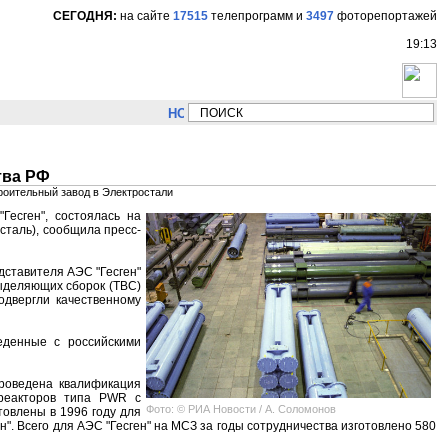
СЕГОДНЯ:
на сайте
17515
телепрограмм
и
3497
фоторепортажей
19:13
НОВОСТИ:
Сергей Цыпляев "Мир как никогда б
тва РФ
роительный завод в Электростали
Гесген", состоялась на
таль), сообщила пресс-
дставителя АЭС "Гесген"
ыделяющих сборок (ТВС)
одвергли качественному
еденные с российскими
роведена квалификация
 реакторов типа PWR с
Фото: © РИА Новости / А. Соломонов
товлены в 1996 году для
". Всего для АЭС "Гесген" на МСЗ за годы сотрудничества изготовлено 580