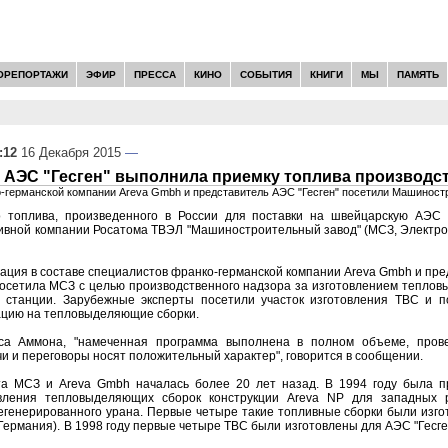
ОРЕПОРТАЖИ
ЭФИР
ПРЕССА
КИНО
СОБЫТИЯ
КНИГИ
МЫ
ПАМЯТЬ
:12
16 Декабря 2015
—
 АЭС "Гесген" выполнила приемку топлива производс
-германской компании Areva Gmbh и представитель АЭС "Гесген" посетили Машиност
 топлива, произведенного в России для поставки на швейцарскую АЭС "
ивной компании Росатома ТВЭЛ "Машиностроительный завод" (МСЗ, Электрос
ация в составе специалистов франко-германской компании Areva Gmbh и пре
осетила МСЗ с целью производственного надзора за изготовлением теплов
 станции. Зарубежные эксперты посетили участок изготовления ТВС и п
ацию на тепловыделяющие сборки.
са Аммона, "намеченная программа выполнена в полном объеме, пров
и и переговоры носят положительный характер", говорится в сообщении.
а МСЗ и Areva Gmbh началась более 20 лет назад. В 1994 году была п
овления тепловыделяющих сборок конструкции Areva NP для западных
генерированного урана. Первые четыре такие топливные сборки были изго
Германия). В 1998 году первые четыре ТВС были изготовлены для АЭС "Гесген