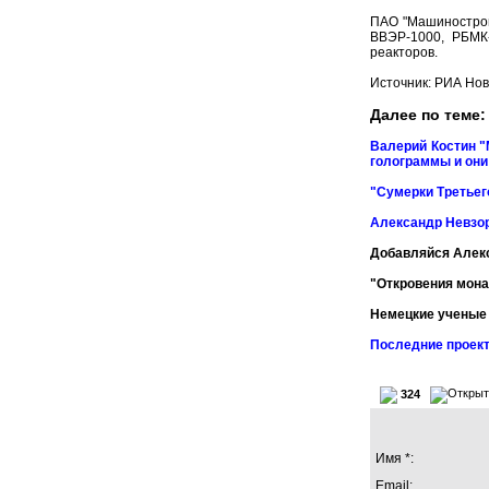
ПАО "Машинострои
ВВЭР-1000, РБМК-
реакторов.
Источник:
РИА Нов
Далее по теме:
Валерий Костин "
голограммы и он
"Сумерки Третьег
Александр Невзор
Добавляйся Алек
"Откровения мона
Немецкие ученые 
Последние проект
324
Имя *:
Email: