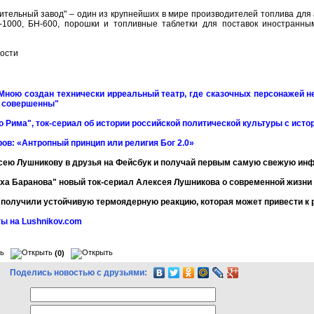
тельный завод" – один из крупнейших в мире производителей топлива для 
1000, БН-600, порошки и топливные таблетки для поставок иностранным
ости
Мною создан технически ирреальный театр, где сказочных персонажей не
и совершенны"
о Рима", ток-сериал об истории российской политической культуры с ист
ов: «Антропный принцип или религия Бог 2.0»
сею Лушникову в друзья на Фейсбук и получай первым самую свежую и
ха Баранова" новый ток-сериал Алексея Лушникова о современной жизни
получили устойчивую термоядерную реакцию, которая может привести к 
ы на Lushnikov.com
(0)
Поделись новостью с друзьями: