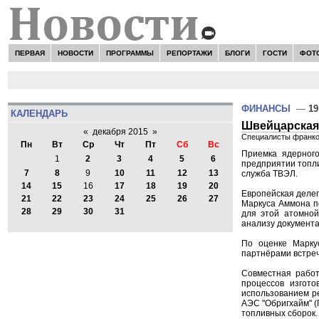
ПЕРВАЯ
НОВОСТИ
ПРОГРАММЫ
РЕПОРТАЖИ
БЛОГИ
ГОСТИ
ФОТ
ФИНАНСЫ
—
19
КАЛЕНДАРЬ
Швейцарская
«
декабря 2015
»
Специалисты франко
Пн
Вт
Ср
Чт
Пт
Сб
Вс
Приемка ядерного
1
2
3
4
5
6
предприятии топл
7
8
9
10
11
12
13
служба ТВЭЛ.
14
15
16
17
18
19
20
Европейская делег
21
22
23
24
25
26
27
Маркуса Аммона п
28
29
30
31
для этой атомной
анализу документ
По оценке Марку
партнёрами встреч
Совместная работ
процессов изгот
использованием ре
АЭС "Обригхайм" (
топливных сборок.