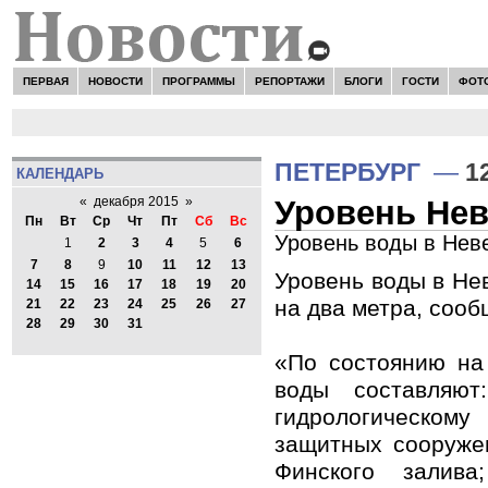
ПЕРВАЯ
НОВОСТИ
ПРОГРАММЫ
РЕПОРТАЖИ
БЛОГИ
ГОСТИ
ФОТ
ПЕТЕРБУРГ
—
1
КАЛЕНДАРЬ
Уровень Нев
«
декабря 2015
»
Пн
Вт
Ср
Чт
Пт
Сб
Вс
Уровень воды в Нев
1
2
3
4
5
6
7
8
9
10
11
12
13
Уровень воды в Не
14
15
16
17
18
19
20
на два метра, сооб
21
22
23
24
25
26
27
28
29
30
31
«По состоянию на
воды составляю
гидрологическо
защитных сооруже
Финского зали