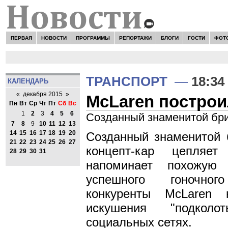
ПЕРВАЯ
НОВОСТИ
ПРОГРАММЫ
РЕПОРТАЖИ
БЛОГИ
ГОСТИ
ФОТ
ТРАНСПОРТ
—
18:34
КАЛЕНДАРЬ
«
декабря 2015
»
McLaren построи
Пн
Вт
Ср
Чт
Пт
Сб
Вс
1
2
3
4
5
6
Созданный знаменитой бри
7
8
9
10
11
12
13
14
15
16
17
18
19
20
Созданный знаменитой 
21
22
23
24
25
26
27
концепт-кар цепляе
28
29
30
31
напоминает похожую 
успешного гоночно
конкуренты McLaren 
искушения "подкол
социальных сетях.