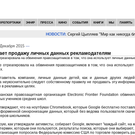
ОРЕПОРТАЖИ
ЭФИР
ПРЕССА
КИНО
СОБЫТИЯ
КНИГИ
МЫ
ПАМЯТЬ
НОВОСТИ:
Сергей Цыпляев "Мир как никогда бли
Декабря 2015
—
цает продажу личных данных рекламодателям
треагировала на обвинения правозащитников в том, что она использует личные данны
e отреагировала на обвинения правозащитников в том, что она использует
х.
ставитель компании, личные данные детей, как и данные других людей
а неукоснительно следует собственному правилу не продавать эту информ
е в рекламных целях.
анская правозащитная организация Electronic Frontier Foundation обвин
ых учеников средних школ.
верждают, что на ноутбуках Chromebook, которые Google бесплатно поставл
форменной синхронизации данных, который без ведома пользователя скачив
еров школьников.
ую, как утверждали активисты, собирает Google, включает "каждый сайт, на 
термин, которым они пользуются, результаты поиска, которые они выбирают, 
ганизация попросила Федеральную комиссию США по торговле проверить ра