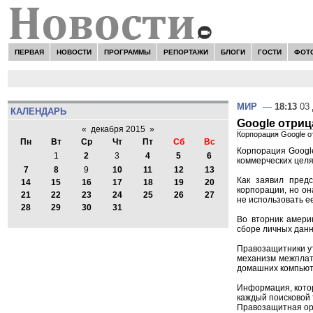
ПЕРВАЯ
НОВОСТИ
ПРОГРАММЫ
РЕПОРТАЖИ
БЛОГИ
ГОСТИ
ФОТ
МИР
—
18:13
03 
КАЛЕНДАРЬ
Google отри
«
декабря 2015
»
Корпорация Google о
Пн
Вт
Ср
Чт
Пт
Сб
Вс
Корпорация Googl
1
2
3
4
5
6
коммерческих целя
7
8
9
10
11
12
13
Как заявил пред
14
15
16
17
18
19
20
корпорации, но он
21
22
23
24
25
26
27
не использовать е
28
29
30
31
Во вторник америк
сборе личных данн
Правозащитники ут
механизм межплат
домашних компьют
Информация, котор
каждый поисковой 
Правозащитная ор