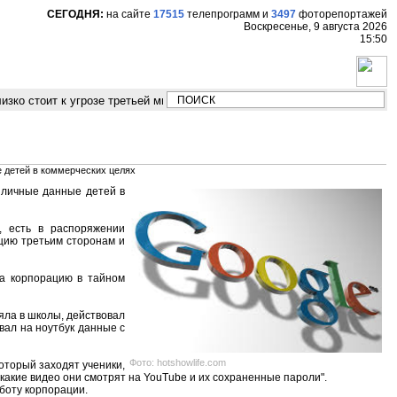
СЕГОДНЯ:
на сайте
17515
телепрограмм
и
3497
фоторепортажей
Воскресенье, 9 августа 2026
15:50
зко стоит к угрозе третьей мировой войны"
Модельер Владимир Бухин
е детей в коммерческих целях
 личные данные детей в
, есть в распоряжении
ацию третьим сторонам и
ила корпорацию в тайном
яла в школы, действовал
ал на ноутбук данные с
Фото: hotshowlife.com
который заходят ученики,
какие видео они смотрят на YouTube и их сохраненные пароли".
боту корпорации.