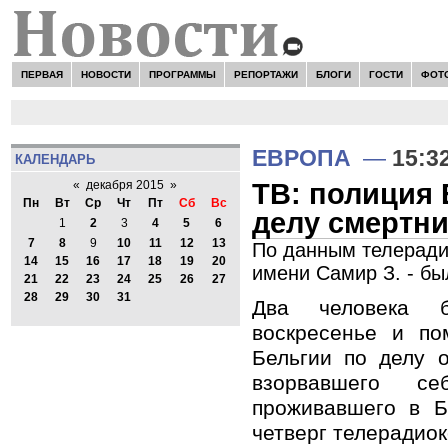
ПЕРВАЯ
НОВОСТИ
ПРОГРАММЫ
РЕПОРТАЖИ
БЛОГИ
ГОСТИ
ФОТ
ЕВРОПА
—
15:3
КАЛЕНДАРЬ
ТВ: полиция 
«
декабря 2015
»
Пн
Вт
Ср
Чт
Пт
Сб
Вс
делу смертни
1
2
3
4
5
6
7
8
9
10
11
12
13
По данным телерадио
14
15
16
17
18
19
20
имени Самир З. - б
21
22
23
24
25
26
27
28
29
30
31
Два человека 
воскресенье и п
Бельгии по делу о
взорвавшего 
проживавшего в Б
четверг телерадио