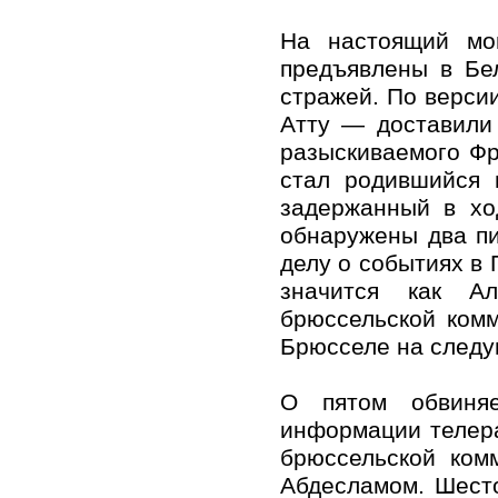
На настоящий мо
предъявлены в Бе
стражей. По верси
Атту — доставили
разыскиваемого Ф
стал родившийся 
задержанный в хо
обнаружены два пи
делу о событиях в 
значится как А
брюссельской ком
Брюсселе на следу
О пятом обвиня
информации телера
брюссельской ком
Абдесламом. Шест