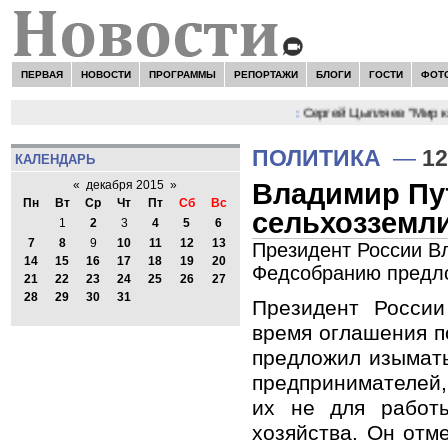
ПЕРВАЯ
НОВОСТИ
ПРОГРАММЫ
РЕПОРТАЖИ
БЛОГИ
ГОСТИ
ФОТ
НОВОСТИ:
Сергей Цыпляев "Мир как
ПОЛИТИКА
—
12
КАЛЕНДАРЬ
Владимир Пу
«
декабря 2015
»
Пн
Вт
Ср
Чт
Пт
Сб
Вс
сельхозземл
1
2
3
4
5
6
7
8
9
10
11
12
13
Президент России В
14
15
16
17
18
19
20
Федсобранию предл
21
22
23
24
25
26
27
28
29
30
31
Президент Росси
время оглашения 
предложил изымать
предпринимателей
их не для работ
хозяйства. Он отме