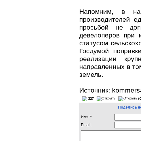
Напомним, в на
производителей е
просьбой не доп
девелоперов при 
статусом сельскох
Госдумой поправк
реализации круп
направленных в то
земель.
Источник: kommersa
327
(
Поделись н
Имя *:
Email: