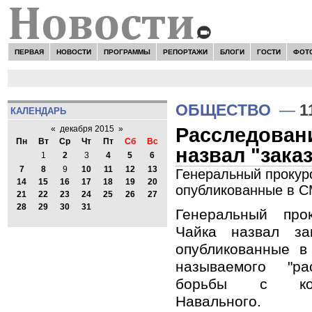
ПЕРВАЯ
НОВОСТИ
ПРОГРАММЫ
РЕПОРТАЖИ
БЛОГИ
ГОСТИ
ФОТ
ОБЩЕСТВО
—
1
КАЛЕНДАРЬ
Расследован
«
декабря 2015
»
Пн
Вт
Ср
Чт
Пт
Сб
Вс
назвал "зак
1
2
3
4
5
6
7
8
9
10
11
12
13
Генеральный прокур
14
15
16
17
18
19
20
опубликованные в С
21
22
23
24
25
26
27
28
29
30
31
Генеральный пр
Чайка назвал з
опубликованные в
называемого "ра
борьбы с кор
Навального.