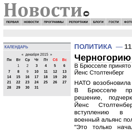
ПЕРВАЯ
НОВОСТИ
ПРОГРАММЫ
РЕПОРТАЖИ
БЛОГИ
ГОСТИ
ФОТ
ПОЛИТИКА
—
11
КАЛЕНДАРЬ
Черногорию 
«
декабря 2015
»
Пн
Вт
Ср
Чт
Пт
Сб
Вс
В Брюсселе принято 
1
2
3
4
5
6
Йенс Столтенберг
7
8
9
10
11
12
13
14
15
16
17
18
19
20
НАТО возобновила
21
22
23
24
25
26
27
28
29
30
31
В Брюсселе при
решение, подчер
Йенс Столтенбе
вступлению в С
военный альянс по
"Это только нача