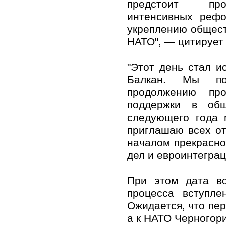
предстоит про
интенсивных рефо
укреплению общест
НАТО", — цитирует
"Этот день стал и
Балкан. Мы по
продолжению пр
поддержки в об
следующего года 
приглашаю всех от
началом прекрасно
дел и евроинтегра
При этом дата во
процесса вступле
Ожидается, что пе
а к НАТО Черногори