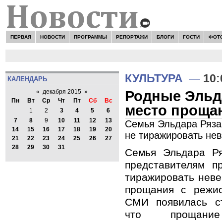
ПЕРВАЯ
НОВОСТИ
ПРОГРАММЫ
РЕПОРТАЖИ
БЛОГИ
ГОСТИ
ФОТ
КУЛЬТУРА
—
10:
КАЛЕНДАРЬ
Родные Эльда
«
декабря 2015
»
Пн
Вт
Ср
Чт
Пт
Сб
Вс
место проща
1
2
3
4
5
6
7
8
9
10
11
12
13
Семья Эльдара Ряза
14
15
16
17
18
19
20
не тиражировать не
21
22
23
24
25
26
27
28
29
30
31
Семья Эльдара Ря
представителям п
тиражировать неве
прощания с режис
СМИ появилась с
что прощан