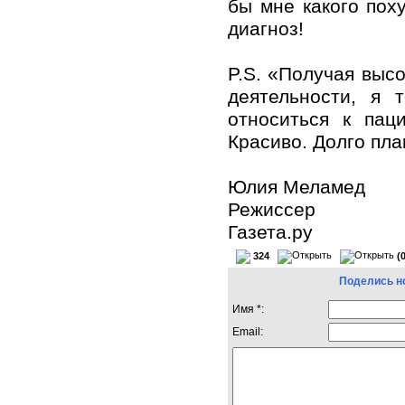
бы мне какого пох
диагноз!
P.S. «Получая выс
деятельности, я 
относиться к пац
Красиво. Долго пла
Юлия Меламед
Режиссер
Газета.ру
324
(
Поделись н
Имя *:
Email: