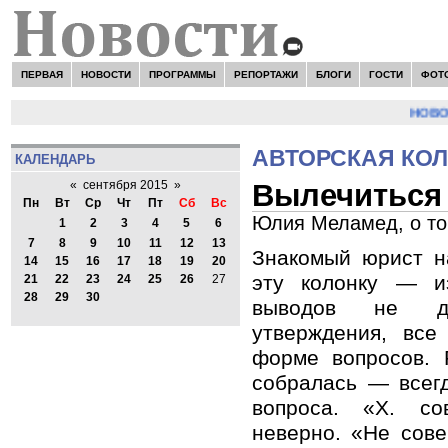
ПЕРВАЯ
НОВОСТИ
ПРОГРАММЫ
РЕПОРТАЖИ
БЛОГИ
ГОСТИ
ФОТ
НОВОСТИ
АВТОРСКАЯ КО
КАЛЕНДАРЬ
Вылечиться 
«
сентября 2015
»
Пн
Вт
Ср
Чт
Пт
Сб
Вс
Юлия Меламед, о то
1
2
3
4
5
6
7
8
9
10
11
12
13
Знакомый юрист н
14
15
16
17
18
19
20
эту колонку — и
21
22
23
24
25
26
27
28
29
30
выводов не д
утверждения, вс
форме вопросов. 
собралась — всегд
вопроса. «Х. с
неверно. «Не сов