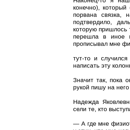
Наконец-то я наш
конечно), который 
порвана связка, 
подтвердило, дал
которую пришлось т
перешла в иное к
прописывал мне ф
тут-то и случился
написать эту колонк
Значит так, пока 
рукой пишу на него 
Надежда Яковлевн
сели те, кто выступ
— А где мне физи