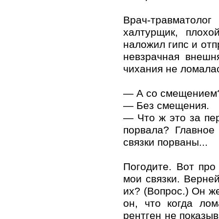
Врач-травматоло
халтурщик, плохо
наложил гипс и отп
невзрачная внешн
чихания не ломала
— А со смещением?
— Без смещения.
— Что ж это за пе
порвала? Главное
связки порваны...
Погодите. Вот про 
мои связки. Верней
их? (Вопрос.) Он ж
он, что когда ло
рентген не показыв