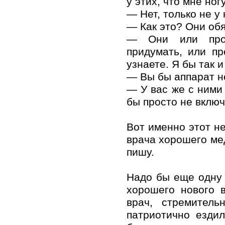
у этих, что мне но
— Нет, только не у 
— Как это? Они об
— Они или проти
придумать, или п
узнаете. Я бы так и
— Вы бы аппарат н
— У вас же с ними 
бы просто не включ
Вот именно этот н
врача хорошего мед
пишу.
Надо бы еще одну 
хорошего нового 
врач, стремитель
патриотично ездил