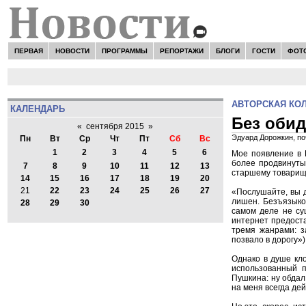
ПЕРВАЯ
НОВОСТИ
ПРОГРАММЫ
РЕПОРТАЖИ
БЛОГИ
ГОСТИ
ФОТ
АВТОРСКАЯ КО
КАЛЕНДАРЬ
Без обид
«
сентября 2015
»
Эдуард Дорожкин, по
Пн
Вт
Ср
Чт
Пт
Сб
Вс
1
2
3
4
5
6
Мое появление в 
более продвинуты
7
8
9
10
11
12
13
старшему товарищу 
14
15
16
17
18
19
20
21
22
23
24
25
26
27
«Послушайте, вы д
лишен. Безъязыко
28
29
30
самом деле не су
интернет предоста
тремя жанрами: з
позвало в дорогу»
Однако в душе кло
использованный п
Пушкина: ну обдал
на меня всегда дей