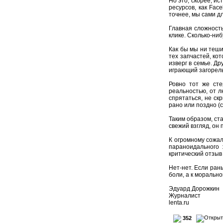
Но это, скорее, и
ресурсов, как Fac
точнее, мы сами дл
Главная сложность
клике. Сколько-ниб
Как бы мы ни теши
тех запчастей, ко
изверг в семье. Д
играющий загорелы
Ровно тот же сте
реальностью, от л
спрятаться, не ск
рано или поздно (
Таким образом, ст
свежий взгляд, он 
К огромному сожал
параноидального
критический отзыв 
Нет-нет. Если ран
боли, а к морально
Эдуард Дорожкин
Журналист
lenta.ru
352