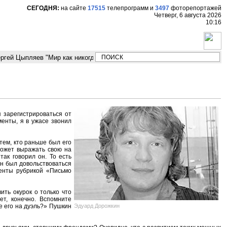
СЕГОДНЯ:
на сайте
17515
телепрограмм
и
3497
фоторепортажей
Четверг, 6 августа 2026
10:16
гей Цыпляев "Мир как никогда близко стоит к угрозе третьей мировой во
 зарегистрироваться от
енты, я в ужасе звонил
тем, кто раньше был его
может выражать свою на
ак говорил он. То есть
ен был довольствоваться
денты рубрикой «Письмо
ить окурок о только что
т, конечно. Вспомните
Эдуард Дорожкин
же его на дуэль?» Пушкин