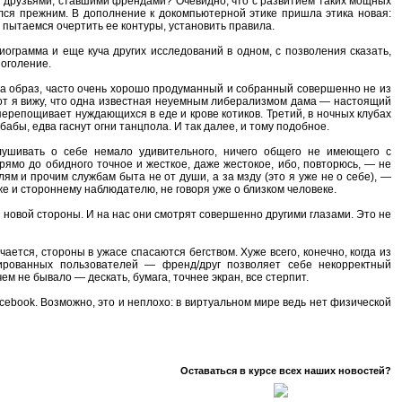
ыми друзьями, ставшими френдами? Очевидно, что с развитием таких мощных
тался прежним. В дополнение к докомпьютерной этике пришла этика новая:
р) пытаемся очертить ее контуры, установить правила.
диограмма и еще куча других исследований в одном, с позволения сказать,
 оголение.
 а образ, часто очень хорошо продуманный и собранный совершенно не из
 вот я вижу, что одна известная неуемным либерализмом дама — настоящий
перепощивает нуждающихся в еде и крове котиков. Третий, в ночных клубах
абы, едва гаснут огни танцпола. И так далее, и тому подобное.
лушивать о себе немало удивительного, ничего общего не имеющего с
рямо до обидного точное и жесткое, даже жестокое, ибо, повторюсь, — не
ям и прочим службам быта не от души, а за мзду (это я уже не о себе), —
е и стороннему наблюдателю, не говоря уже о близком человеке.
новой стороны. И на нас они смотрят совершенно другими глазами. Это не
ется, стороны в ужасе спасаются бегством. Хуже всего, конечно, когда из
рованных пользователей — френд/друг позволяет себе некорректный
чем не бывало — дескать, бумага, точнее экран, все стерпит.
acebook. Возможно, это и неплохо: в виртуальном мире ведь нет физической
Оставаться в курсе всех наших новостей?