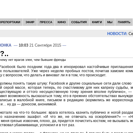
ОРЕПОРТАЖИ
ЭФИР
ПРЕССА
КИНО
СОБЫТИЯ
КНИГИ
МЫ
ПАМЯТЬ
НОВОСТИ:
Сер
ЛОНКА
—
10:03
21 Сентября 2015
—
?..
чему нет врагов злее, чем бывшие френды
Facebook было поздним: года два я игнорировал настойчивые приглашения
х пользователей. Уже через неделю пробных постов, почитав хамские комм
с вопросом, что делать и виноват ли я в том, что происходит.
олжны понять такую штуку: Facebook и другие социальные сети дали слово 
й серой массе, которая теперь, по счастливому для них капризу судьбы, 
ществующую и оттого несущественную точку зрения вполне публично», — т
вил возможность высказаться тому, кто в прежних обстоятельствах вынужд
аписью в жалобной книге, письмом в редакцию (кормились же корреспон
) и… ну да — доносом, анонимкой.
котало на что-то большее: врага хотелось казнить публично и ногой раздав
о назначению эшафот. «И что же, не отвечать на оскорбления?» — «Не
 меня грязью извозчик, плохо, да, придется почистить костюм, не вызывать 
ствовал убаюкивающе, успокоил и в тот раз.