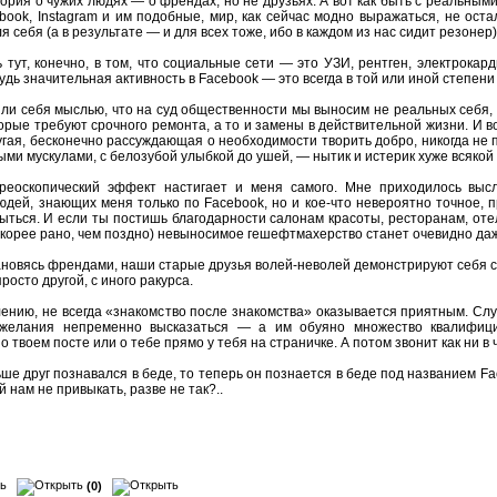
стория о чужих людях — о френдах, но не друзьях. А вот как быть с реальн
ebook, Instagram и им подобные, мир, как сейчас модно выражаться, не ос
я себя (а в результате — и для всех тоже, ибо в каждом из нас сидит резоне
 тут, конечно, в том, что социальные сети — это УЗИ, рентген, электрокар
удь значительная активность в Facebook — это всегда в той или иной степени
ли себя мыслью, что на суд общественности мы выносим не реальных себя,
торые требуют срочного ремонта, а то и замены в действительной жизни. И
ругая, бесконечно рассуждающая о необходимости творить добро, никогда не 
ми мускулами, с белозубой улыбкой до ушей, — нытик и истерик хуже всякой б
реоскопический эффект настигает и меня самого. Мне приходилось выс
юдей, знающих меня только по Facebook, но и кое-что невероятно точное, п
рыться. И если ты постишь благодарности салонам красоты, ресторанам, отел
скорее рано, чем поздно) невыносимое гешефтмахерство станет очевидно даж
ановясь френдами, наши старые друзья волей-неволей демонстрируют себя с 
просто другой, с иного ракурса.
ению, не всегда «знакомство после знакомства» оказывается приятным. Случа
 желания непременно высказаться — а им обуяно множество квалифици
о твоем посте или о тебе прямо у тебя на страничке. А потом звонит как ни в 
ьше друг познавался в беде, то теперь он познается в беде под названием F
й нам не привыкать, разве не так?..
(0)