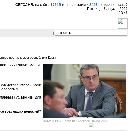
СЕГОДНЯ:
на сайте
17515
телепрограмм
и
3497
фоторепортажей
Пятница, 7 августа 2026
13:46
НОВОСТИ:
Сергей Цыпляев "Мир как никогда
енное против главы республики Коми
нии преступной группы,
 следствия, главой Коми
 Веселовым.
сманный суд Москвы для
рсе всех наших новостей?
Фото: © РИА Новости / Алексей Никольский