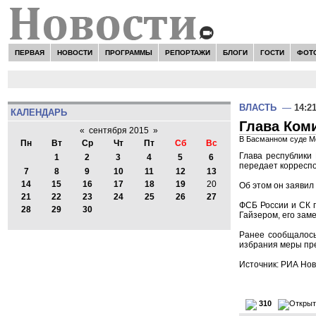
ПЕРВАЯ
НОВОСТИ
ПРОГРАММЫ
РЕПОРТАЖИ
БЛОГИ
ГОСТИ
ФОТ
ВЛАСТЬ
—
14:2
КАЛЕНДАРЬ
Глава Коми
«
сентября 2015
»
В Басманном суде Мо
Пн
Вт
Ср
Чт
Пт
Сб
Вс
Глава республики
1
2
3
4
5
6
передает корреспо
7
8
9
10
11
12
13
14
15
16
17
18
19
20
Об этом он заявил
21
22
23
24
25
26
27
ФСБ России и СК п
28
29
30
Гайзером, его за
Ранее сообщалось
избрания меры пре
Источник: РИА Новос
310