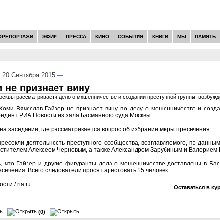
ОРЕПОРТАЖИ
ЭФИР
ПРЕССА
КИНО
СОБЫТИЯ
КНИГИ
МЫ
ПАМЯТЬ
1
20 Сентября 2015
—
 не признает вину
сквы рассматриваетя дело о мошенничестве и создании преступной группы, возбужд
 Коми Вячеслав Гайзер не признает вину по делу о мошенничество и созда
ндент РИА Новости из зала Басманного суда Москвы.
 на заседании, где рассматривается вопрос об избрании меры пресечения.
ресекли деятельность преступного сообщества, возглавляемого, по данным
местителем Алексеем Черновым, а также Александром Зарубиным и Валерием
, что Гайзер и другие фигуранты дела о мошенничестве доставлены в Ба
сечения. Всего следователи просят арестовать 15 человек.
ти / ria.ru
Оставаться в ку
(0)