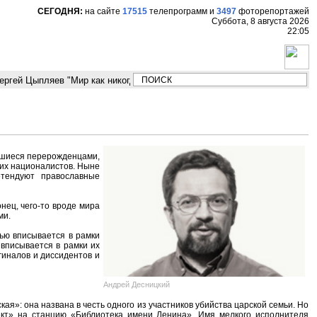
СЕГОДНЯ:
на сайте
17515
телепрограмм
и
3497
фоторепортажей
Суббота, 8 августа 2026
22:05
гей Цыпляев "Мир как никогда близко стоит к угрозе третьей мировой во
авшиеся перерожденцами,
щих националистов. Ныне
тендуют православные
онец, чего-то вроде мира
ми.
тью вписывается в рамки
вписывается в рамки их
гиналов и диссидентов и
Андрей Десницкий
я»: она названа в честь одного из участников убийства царской семьи. Но
ект» на станцию «Библиотека имени Ленина». Имя мелкого исполнителя