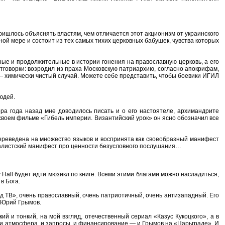
ришлось объяснять властям, чем отличается этот акционизм от украинского
ной мере и состоит из тех самых тихих церковных бабушек, чувства которых
ые и продолжительные в истории гонения на православную церковь, а его
тговорки: возродил из праха Московскую патриархию, согласно апокрифам,
 химически чистый случай. Можете себе представить, чтобы боевики ИГИЛ
юдей.
ра года назад мне доводилось писать и о его настоятеле, архимандрите
в своем фильме «Гибель империи. Византийский урок» он ясно обозначил все
переведена на множество языков и воспринята как своеобразный манифест
нталистский манифест про ценности безусловного послушания…
 Hall будет идти мюзикл по книге. Всеми этими благами можно насладиться,
в Бога.
д ТВ», очень православный, очень патриотичный, очень антизападный. Его
 Юрий Грымов.
й и тонкий, на мой взгляд, отечественный сериал «Казус Кукоцкого», а в
и атмосфера, и запросы, и финансирование — и Грымов на «Царьграде». И