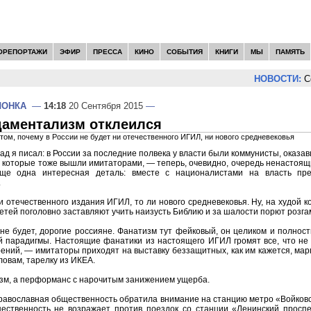
ОРЕПОРТАЖИ
ЭФИР
ПРЕССА
КИНО
СОБЫТИЯ
КНИГИ
МЫ
ПАМЯТЬ
НОВОСТИ:
Сер
ЛОНКА
—
14:18
20 Сентября 2015
—
даментализм отклеился
 том, почему в России не будет ни отечественного ИГИЛ, ни нового средневековья
зад я писал: в России за последние полвека у власти были коммунисты, оказ
 которые тоже вышли имитаторами, — теперь, очевидно, очередь ненастоя
ще одна интересная деталь: вместе с националистами на власть пре
.
и отечественного издания ИГИЛ, то ли нового средневековья. Ну, на худой к
детей поголовно заставляют учить наизусть Библию и за шалости порют розга
не будет, дорогие россияне. Фанатизм тут фейковый, он целиком и полнос
й парадигмы. Настоящие фанатики из настоящего ИГИЛ громят все, что не 
ений, — имитаторы приходят на выставку беззащитных, как им кажется, мар
ловам, тарелку из ИКЕА.
изм, а перформанс с нарочитым занижением ущерба.
равославная общественность обратила внимание на станцию метро «Войковска
ественность не возражает против поездок со станции «Ленинский просп