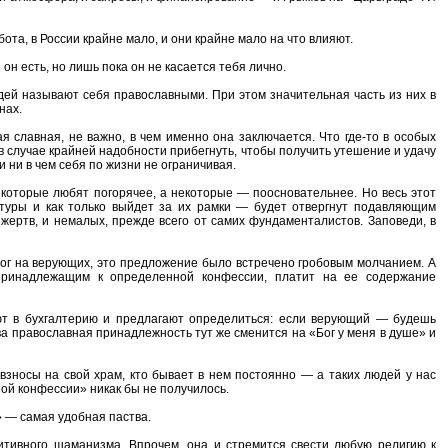
та, в России крайне мало, и они крайне мало на что влияют.
н есть, но лишь пока он не касается тебя лично.
ей называют себя православными. При этом значительная часть из них в
нах.
 славная, не важно, в чем именно она заключается. Что где-то в особых
 в случае крайней надобности прибегнуть, чтобы получить утешение и удачу
ни в чем себя по жизни не ограничивая.
 некоторые любят погорячее, а некоторые — поосновательнее. Но весь этот
туры и как только выйдет за их рамки — будет отвергнут подавляющим
ертв, и немалых, прежде всего от самих фундаменталистов. Заповеди, в
лог на верующих, это предложение было встречено гробовым молчанием. А
я принадлежащим к определенной конфессии, платит на ее содержание
ют в бухгалтерию и предлагают определиться: если верующий — будешь
а православная принадлежность тут же сменится на «Бог у меня в душе» и
взносы на свой храм, кто бывает в нем постоянно — а таких людей у нас
ой конфессии» никак бы не получилось.
 — самая удобная паства.
итивного шаманизма. Впрочем, она и стремится свести любую религию к