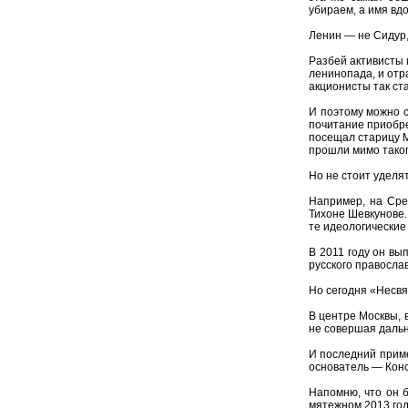
убираем, а имя вд
Ленин — не Сидур,
Разбей активисты 
ленинопада, и отр
акционисты так с
И поэтому можно с
почитание приобре
посещал старицу М
прошли мимо тако
Но не стоит уделя
Например, на Сре
Тихоне Шевкунове.
те идеологические
В 2011 году он вы
русского правосла
Но сегодня «Несвя
В центре Москвы, 
не совершая дальн
И последний приме
основатель — Конс
Напомню, что он б
мятежном 2013 год