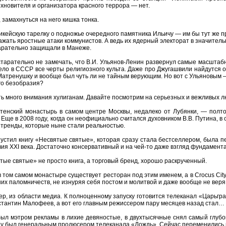
охновителя и организатора красного террора — нет.
 замахнуться на него кишка тонка.
икейскую тарелку о подножье очередного памятника Ильичу — им бы тут же п
ажать яростные атаки коммунистов. А ведь их ядерный электорат в значитель
тарательно защищали в Манеже.
тарательно не замечать, что В.И. Ульянов-Ленин развернул самые масштабн
ло в СССР все черты религиозного культа. Даже про Джугашвили найдутся о
атренушку и вообще был чуть ли не тайным верующим. Но вот с Ульяновым —
го безобразия?
ть много внимания хулиганам. Давайте посмотрим на серьезных и вежливых л
тенский монастырь в самом центре Москвы, недалеко от Лубянки, — полто
 Еще в 2008 году, когда он неофициально считался духовником В.В. Путина, 
 тренды, которые ныне стали реальностью.
пустил книгу «Несвятые святые», которая сразу стала бестселлером, была 
вия XXI века. Достаточно консервативный и на чей-то даже взгляд фундаме
тые святые» не просто книга, а торговый бренд, хорошо раскрученный.
в том самом монастыре существует ресторан под этим именем, а в Crocus City
их паломничеств, не изнуряя себя постом и молитвой и даже вообще не веря 
р, из области медиа. К полноценному запуску готовится телеканал «Царьгра
тантин Малофеев, а вот его главным режиссером пару месяцев назад стал…
ыл мэтром рекламы в лихие девяностые, в двухтысячные снял самый глубоки
у был генеральным продюсером телеканала «Дождь». Сейчас переменились 