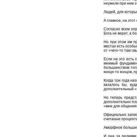
неужели при нем э
Людей, для которы
А главное, на это
Согласно всем оп
Бога не верит, а б
Но при этом им пр
местах есть особы
от «чего-то там с
Если на это есть 
мнимый фундамент
большинством тог
конце-то концов, 
Когда три года на
казалось бы, куд
дополнительный «
Но теперь предст
дополнительно пла
«мне для общения 
Официально записа
считаные проценты
Аморфное большинс
И она за редкими