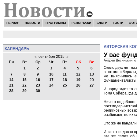
ПЕРВАЯ
НОВОСТИ
ПРОГРАММЫ
РЕПОРТАЖИ
БЛОГИ
ГОСТИ
ФОТ
АВТОРСКАЯ КО
КАЛЕНДАРЬ
У вас фун
«
сентября 2015
»
Андрей Десницкий, о
Пн
Вт
Ср
Чт
Пт
Сб
Вс
Около двух лет на
1
2
3
4
5
6
а потом либералы,
7
8
9
10
11
12
13
же выяснилась е
14
15
16
17
18
19
20
фундаменталисты
21
22
23
24
25
26
27
И народ ждет то л
28
29
30
Тома Сойера, где 
Ничего подобного 
постмодернистско
религиозных воззр
разбивают, по их с
Это же не вандал
Или вот недавно п
эта же самая общ