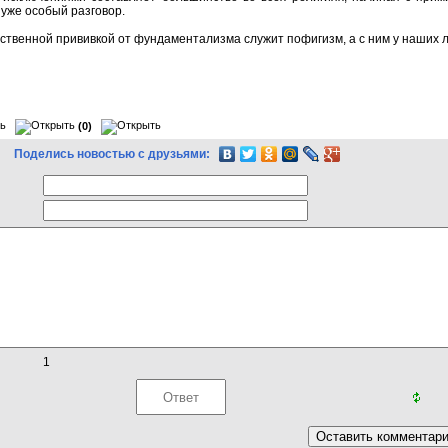
 уже особый разговор.
ственной прививкой от фундаментализма служит пофигизм, а с ним у наших лю
(0)
Поделись новостью с друзьями:
1