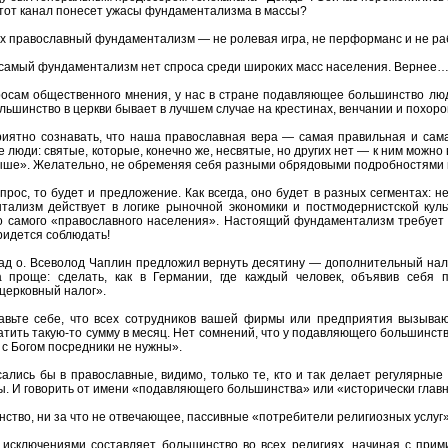
тот канал понесет ужасы фундаментализма в массы?
х православный фундаментализм — не ролевая игра, не перформанс и не рабо
т самый фундаментализм нет спроса среди широких масс населения. Вернее… о
росам общественного мнения, у нас в стране подавляющее большинство люд
ольшинство в церкви бывает в лучшем случае на крестинах, венчании и похоро
иятно сознавать, что наша православная вера — самая правильная и самая
е люди: святые, которые, конечно же, несвятые, но других нет — к ним можно
выше». Желательно, не обременяя себя разными обрядовыми подробностями и 
спрос, то будет и предложение. Как всегда, оно будет в разных сегментах:
ализм действует в логике рыночной экономики и постмодернистской куль
о самого «православного населения». Настоящий фундаментализм требует ж
придется соблюдать!
зад о. Всеволод Чаплин предложил вернуть десятину — дополнительный на
а проще: сделать, как в Германии, где каждый человек, объявив себ
церковный налог».
авьте себе, что всех сотрудников вашей фирмы или предприятия вызыва
тить такую-то сумму в месяц. Нет сомнений, что у подавляющего большинств
с Богом посредники не нужны».
лись бы в православные, видимо, только те, кто и так делает регулярные 
. И говорить от имени «подавляющего большинства» или «исторически главн
тво, ни за что не отвечающее, пассивные «потребители религиозных услуг»
 исключениями составляет большинство во всех религиях, начиная с прим