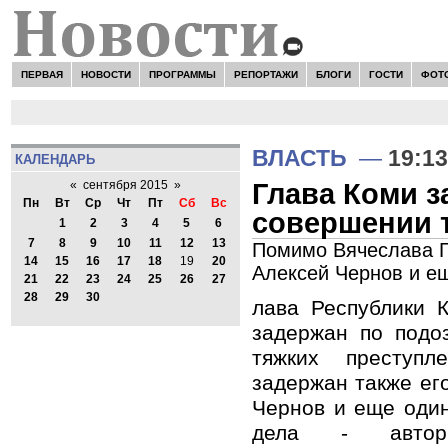
ПЕРВАЯ
НОВОСТИ
ПРОГРАММЫ
РЕПОРТАЖИ
БЛОГИ
ГОСТИ
ФОТ
ВЛАСТЬ
—
19:13
КАЛЕНДАРЬ
Глава Коми з
«
сентября 2015
»
Пн
Вт
Ср
Чт
Пт
Сб
Вс
совершении 
1
2
3
4
5
6
7
8
9
10
11
12
13
Помимо Вячеслава Г
14
15
16
17
18
19
20
Алексей Чернов и ещ
21
22
23
24
25
26
27
28
29
30
лава Республики 
задержан по подо
тяжких преступл
задержан также ег
Чернов и еще один
дела - автор