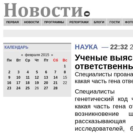
ПЕРВАЯ
НОВОСТИ
ПРОГРАММЫ
РЕПОРТАЖИ
БЛОГИ
ГОСТИ
ФОТ
НАУКА
—
22:32
2
КАЛЕНДАРЬ
Ученые выясн
«
февраля 2015
»
Пн
Вт
Ср
Чт
Пт
Сб
Вс
ответственн
1
2
3
4
5
6
7
8
Специалисты проана
9
10
11
12
13
14
15
какая часть гена от
16
17
18
19
20
21
22
23
24
25
26
27
28
Специалисты п
генетический код 
какая часть гена 
возникновение ш
рассказыва
исследователей, 