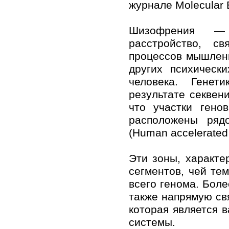
журнале Molecular B
Шизофрения — 
расстройство, с
процессов мышлени
других психическ
человека. Генет
результате секвен
что участки гено
расположены ряд
(Human accelerated
Эти зоны, характе
сегментов, чей те
всего генома. Боле
также напрямую св
которая является
системы.