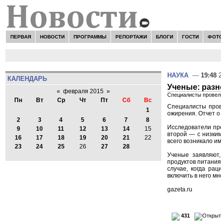
ПЕРВАЯ
НОВОСТИ
ПРОГРАММЫ
РЕПОРТАЖИ
БЛОГИ
ГОСТИ
ФОТ
НАУКА
—
19:48
2
КАЛЕНДАРЬ
Ученые: раз
«
февраля 2015
»
Специалисты провели
Пн
Вт
Ср
Чт
Пт
Сб
Вс
Специалисты пров
1
ожирения. Отчет о
2
3
4
5
6
7
8
Исследователи про
9
10
11
12
13
14
15
второй — с низким
16
17
18
19
20
21
22
всего возникало и
23
24
25
26
27
28
Ученые заявляют,
продуктов питания
случае, когда ра
включить в него м
gazeta.ru
431