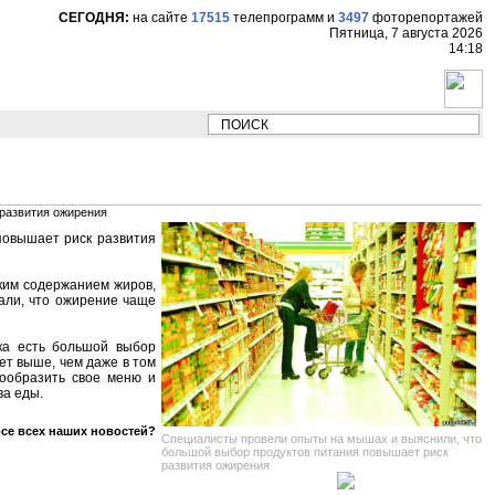
СЕГОДНЯ:
на сайте
17515
телепрограмм
и
3497
фоторепортажей
Пятница, 7 августа 2026
14:18
НОВОСТИ:
Сергей Цыпляев "Мир как никогд
развития ожирения
повышает риск развития
оким содержанием жиров,
зали, что ожирение чаще
ка есть большой выбор
ет выше, чем даже в том
нообразить свое меню и
ва еды.
рсе всех наших новостей?
Специалисты провели опыты на мышах и выяснили, что
большой выбор продуктов питания повышает риск
развития ожирения