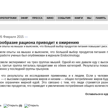
ОРЕПОРТАЖИ
ЭФИР
ПРЕССА
КИНО
СОБЫТИЯ
КНИГИ
МЫ
ПАМЯТЬ
6 Февраля 2015
—
нообразие рациона приводит к ожирению
 опыты на мышах и выяснили, что большой выбор продуктов питания повышает риск 
ели опыты на мышах и выяснили, что большой выбор продуктов питания 
 работе ученых был опубликован в журнале Endocrinology.
вели эксперимент на трех группах мышей. Одной из них давали еду с выс
, третья группа питалась продуктами из обеих категорий. Результаты пока
менно у последней группы грызунов.
 что результаты их исследования применимы и к людям. Если у челове
 — с высоким содержанием жиров и низким — общее потребление жиров буд
цион ограничен жирной едой. Это связано с тем, что люди стремятся раз
ножество продуктов, что приводит к увеличению потребления общего количест
Оставаться в ку
(0)