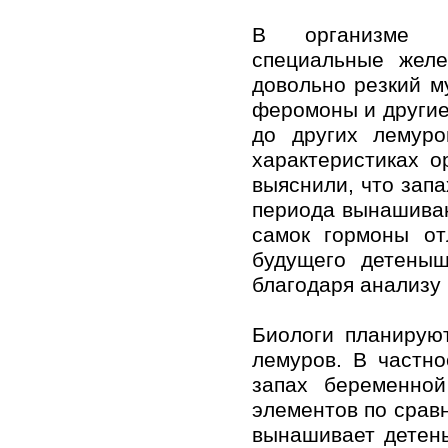
В организме л
специальные жел
довольно резкий м
феромоны и другие
до других лемур
характеристиках о
выяснили, что зап
периода вынашиван
самок гормоны от
будущего детеныш
благодаря анализу
Биологи планирую
лемуров. В частно
запах беременной
элементов по сравн
вынашивает детен