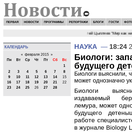
ПЕРВАЯ
НОВОСТИ
ПРОГРАММЫ
РЕПОРТАЖИ
БЛОГИ
ГОСТИ
ФОТ
НОВОСТИ:
Сергей Цыпляев "Мир как нико
НАУКА
—
18:24
2
КАЛЕНДАРЬ
Биологи: зап
«
февраля 2015
»
Пн
Вт
Ср
Чт
Пт
Сб
Вс
будущего де
1
2
3
4
5
6
7
8
Биологи выяснили, 
9
10
11
12
13
14
15
может однозначно у
16
17
18
19
20
21
22
23
24
25
26
27
28
Биологи выясн
издаваемый бе
лемура, может одно
будущего детены
работе специалист
в журнале Biology L