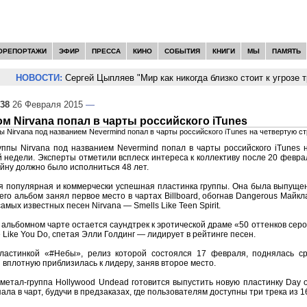
ОРЕПОРТАЖИ
ЭФИР
ПРЕССА
КИНО
СОБЫТИЯ
КНИГИ
МЫ
ПАМЯТЬ
НОВОСТИ:
Сергей Цыпляев "Мир как никогда близко стоит к угрозе т
:38
26 Февраля 2015
—
м Nirvana попал в чарты российского iTunes
ы Nirvana под названием Nevermind попал в чарты российского iTunes на четвертую с
ппы Nirvana под названием Nevermind попал в чарты российского iTunes 
недели. Эксперты отметили всплеск интереса к коллективу после 20 февра
ейну должно было исполниться 48 лет.
 популярная и коммерчески успешная пластинка группы. Она была выпущен
го альбом занял первое место в чартах Billboard, обогнав Dangerous Майкл
амых известных песен Nirvana — Smells Like Teen Spirit.
 альбомном чарте остается саундтрек к эротической драме «50 оттенков серо
Like You Do, спетая Элли Голдинг — лидирует в рейтинге песен.
ластинкой «#Небы», релиз которой состоялся 17 февраля, поднялась с
 вплотную приблизилась к лидеру, заняв второе место.
метал-группа Hollywood Undead готовится выпустить новую пластинку Day o
ала в чарт, будучи в предзаказах, где пользователям доступны три трека из 16,