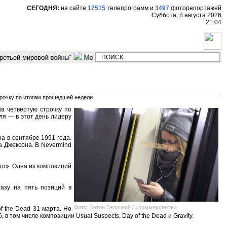
СЕГОДНЯ:
на сайте
17515
телепрограмм
и
3497
фоторепортажей
Суббота, 8 августа 2026
21:04
ретьей мировой войны"
Модельер Владимир Бухинник "Мода это стра
трочку по итогам прошедшей недели
на четвертую строчку по
ля — в этот день лидеру
а в сентябре 1991 года.
а Джексона. В Nevermind
го». Одна из композиций
разу на пять позиций в
Фото: Антон Белицкий / «Коммерсантъ»
f the Dead 31 марта. Но
 в том числе композиции Usual Suspects, Day of the Dead и Gravity.