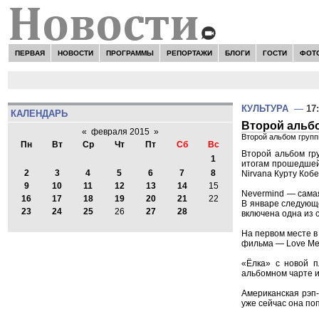
ПЕРВАЯ
НОВОСТИ
ПРОГРАММЫ
РЕПОРТАЖИ
БЛОГИ
ГОСТИ
ФОТ
КУЛЬТУРА
—
17
КАЛЕНДАРЬ
Второй альбо
«
февраля 2015
»
Второй альбом групп
Пн
Вт
Ср
Чт
Пт
Сб
Вс
Второй альбом гру
1
итогам прошедшей 
2
3
4
5
6
7
8
Nirvana Курту Коб
9
10
11
12
13
14
15
Nevermind — самая
16
17
18
19
20
21
22
В январе следующе
23
24
25
26
27
28
включена одна из с
На первом месте в
фильма — Love Me 
«Ёлка» с новой п
альбомном чарте и
Американская рэп-
уже сейчас она поп