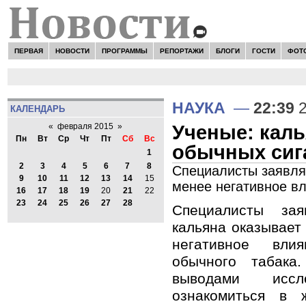
ПЕРВАЯ
НОВОСТИ
ПРОГРАММЫ
РЕПОРТАЖИ
БЛОГИ
ГОСТИ
ФОТ
НАУКА
—
22:39
2
КАЛЕНДАРЬ
Ученые: кал
«
февраля 2015
»
Пн
Вт
Ср
Чт
Пт
Сб
Вс
обычных сиг
1
2
3
4
5
6
7
8
Специалисты заявляю
9
10
11
12
13
14
15
менее негативное вл
16
17
18
19
20
21
22
23
24
25
26
27
28
Специалисты зая
кальяна оказывает
негативное вли
обычного табака
выводами иссл
ознакомиться в 